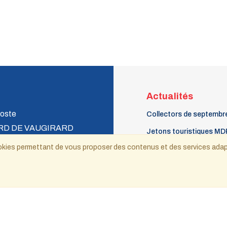
Actualités
oste
Collectors de septembr
RD DE VAUGIRARD
Jetons touristiques MD
 CEDEX 15
 cookies permettant de vous proposer des contenus et des services ada
Collectors de juin 2026
Le Phil à la patte 16 - a
septembre 2026
ecnat@wanadoo.fr
Copyright © 2021-2025