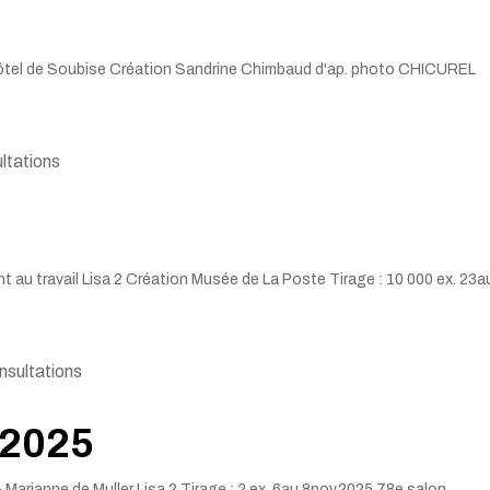
Hôtel de Soubise Création Sandrine Chimbaud d'ap. photo CHICUREL
ltations
t au travail Lisa 2 Création Musée de La Poste Tirage : 10 000 ex. 23a
sultations
 2025
Marianne de Muller Lisa 2 Tirage : ? ex. 6au 8nov.2025 78e salon