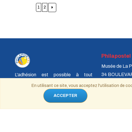
1
2
Philapostel
Musée de La P
34 BOULEVA
L'adhésion est possible à tout
75731 PARIS
moment de l'année, cependant, après
En utilisant ce site, vous acceptez l'utilisation de
le 1er septembre, la cotisation est
ACCEPTER
réduite au tiers de son montant pour le
reste de l'année en cours.
philapostel.s