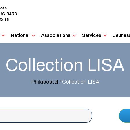
oste
AUGIRARD
X 15
National
Associations
Services
Jeunes
Collection LISA
Philapostel
/
Collection LISA