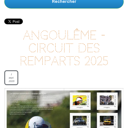
Rechercher
Angoulême -
Circuit des
remparts 2025
1
sept.
2025