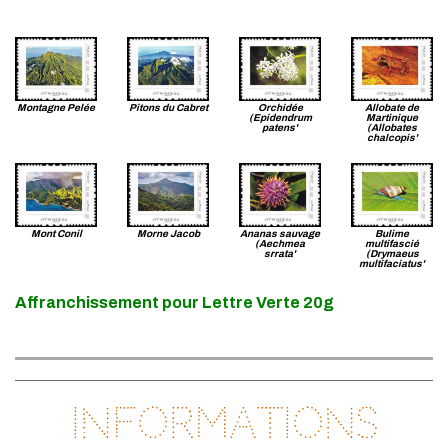
Montagne Pelée
Pitons du Cabret
Orchidée
Allobate de
(Epidendrum
Martinique
patens'
(Allobates
chalcopis'
Mont Conil
Morne Jacob
Ananas sauvage
Bulime
(Aechmea
multifascié
srrata'
(Drymaeus
multifaciatus'
Affranchissement pour Lettre Verte 20g
Informations