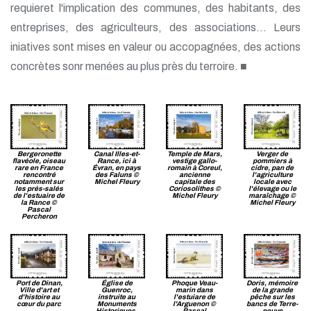
requieret l'implication des communes, des habitants, des
entreprises, des agriculteurs, des associations... Leurs
iniatives sont mises en valeur ou accopagnées, des actions
concrètes sonr menées au plus près du terroire. ■
Bergeronette
Canal Illes-et-
Temple de Mars,
Verger de
flavéole, oiseau
Rance, ici à
vestige gallo-
pommiers à
rare en France
Évran, en pays
romain à Coreul,
cidre, pan de
rencontré
des Faluns ©
ancienne
l'agriculture
notamment sur
Michel Fleury
capitale des
locale avec
les prés-salés
Coriosolithes ©
l'élevage ou le
de l'estuaire de
Michel Fleury
maraîchage ©
la Rance ©
Michel Fleury
Pascal
Percheron
Port de Dinan,
Église de
Phoque Veau-
Doris, mémoire
Ville d'art et
Guenroc,
marin dans
de la grande
d'histoire au
instruite au
l'estuiare de
pêche sur les
cœur du parc
Monuments
l'Arguenon ©
bancs de Terre-
Historiques,
Pascal
neuve