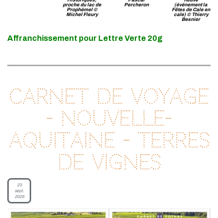
proche du lac de
Percheron
(événement la
Prophémel ©
Fêtes de Cale en
Michel Fleury
cale) © Thierry
Besnier
Affranchissement pour Lettre Verte 20g
Carnet de voyage
- Nouvelle-
Aquitaine - Terres
de Vignes
23
sept.
2025