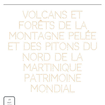
Volcans et
forêts de la
Montagne pelée
et des pitons du
nord de la
Martinique
Patrimoine
mondial
29
sept.