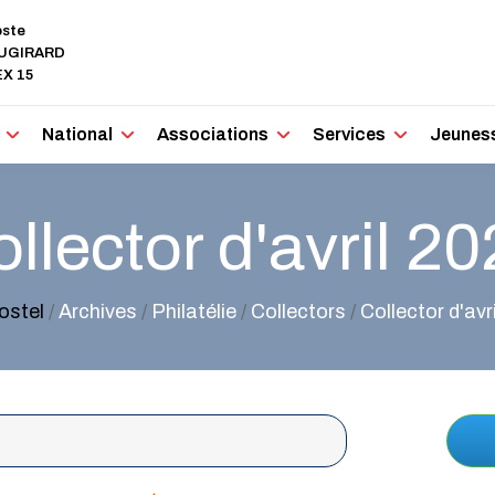
oste
AUGIRARD
X 15
National
Associations
Services
Jeunes
llector d'avril 2
ostel
/
Archives
/
Philatélie
/
Collectors
/
Collector d'avr