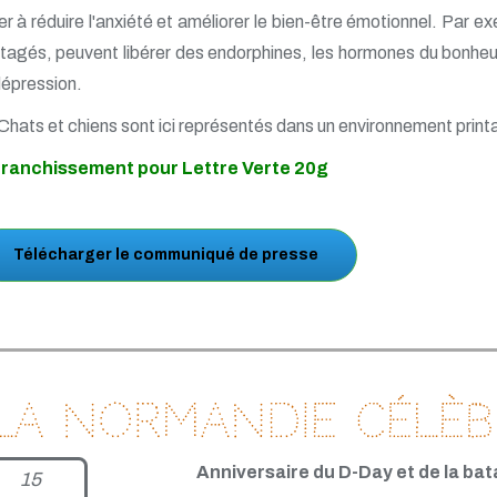
er à réduire l'anxiété et améliorer le bien-être émotionnel. Par 
tagés, peuvent libérer des endorphines, les hormones du bonheur e
dépression.
Chats et chiens sont ici représentés dans un environnement printa
franchissement pour Lettre Verte 20g
Télécharger le communiqué de presse
La Normandie célèbr
Anniversaire du D-Day et de la ba
15