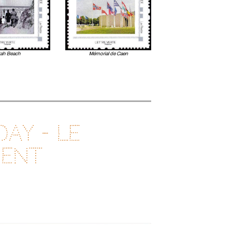
ah Beach
Mémorial de Caen
Day - Le
ent