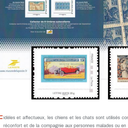
© La Poste
Conception graphique Bruno Ghiringhel
d'après photos © JL. Klein - ML Hubert, 
Naturimages et © S. Born / Juniors / Bios
F
idèles et affectueux, les chiens et les chats sont utilisés 
réconfort et de la compagnie aux personnes malades ou en s