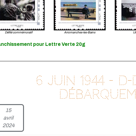
Défilé commémoratif
Arromanches-les-Bains
Ut
anchissement pour Lettre Verte 20g
6 juin 1944 - D-
débarquem
15
avril
2024