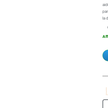
Janvier 2021
aid
Novembre 2020
par
Octobre 2020
Septembre 2020
la 
Août 2020
Juillet 2020
Juin 2020
Af
Avril 2020
Mars 2020