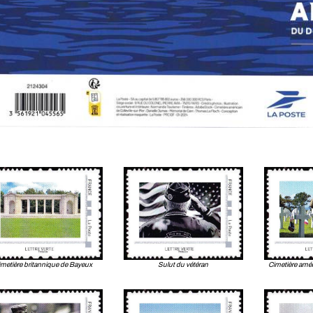
imetière britannique de Bayeux
Sulut du vétéran
Cimetière améri