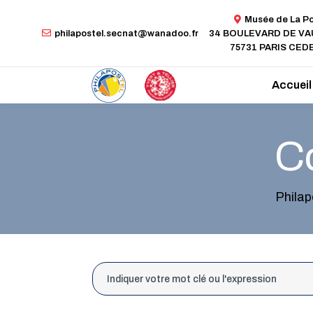
Musée de La P
philapostel.secnat@wanadoo.fr
34 BOULEVARD DE V
75731 PARIS CEDE
Accueil
Co
Philap