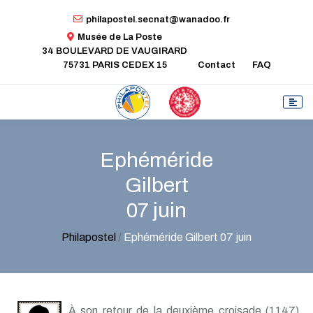
philapostel.secnat@wanadoo.fr
Musée de La Poste
34 BOULEVARD DE VAUGIRARD
75731 PARIS CEDEX 15
Contact
FAQ
Ephéméride
Gilbert
07 juin
Philapostel
/
Ephéméride Gilbert 07 juin
À son retour de la deuxième croisade (1147),