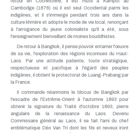
retour en Cochinchine, il est muté à Kampot au
Cambodge (1876) où il est seul Occidental parmi les
indigènes, et il s'immerge pendant trois ans dans la
culture khmère et adopte le mode de vie local, renonçant
à l'arrogance du jeune colonialiste qu'il a été, sous
l'enseignement bienveillant de moines bouddhistes.
De retour à Bangkok, il pense pouvoir entamer l'œuvre
de sa vie, l'exploration des régions inconnues du Haut-
Laos. Par une attitude patiente, toute stratégique,
respectueuse et pacifique à l'égard des peuples
indigènes, il obtient le protectorat de Luang-Prabang par
la France.
Il commande néanmoins le blocus de Bangkok par
l'escadre de l'Extrême-Orient à l'automne 1893 pour
obtenir la signature du Traité d'octobre 1893, pierre
angulaire de la renaissance du Laos. Devenu
Commissaire général au Laos, il se fait l'ami du chef
emblématique Déo Van Tri dont les fils et neveux iront