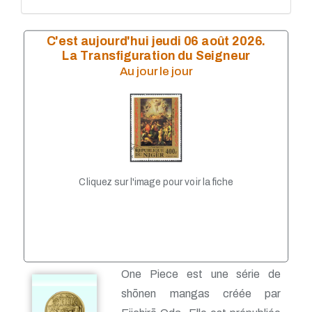
MDP 2017 séries
MDP 2016
MDP 2016 séries
C'est aujourd'hui jeudi 06 août 2026.
MDP 2015
La Transfiguration du Seigneur
MDP 2014
Au jour le jour
MDP 2014 séries
MDP 2013
MDP 2012
MDP 2011
MDP 2010
MDP 2009
MDP 2008
MDP 2007
Cliquez sur l'image pour voir la fiche
MDP 2006
MDP 2005
MDP 2004
MDP 2003
MDP 2002
MDP 2001
MDP 2000
One Piece est une série de
MDP 1999
shōnen mangas créée par
MDP 1998