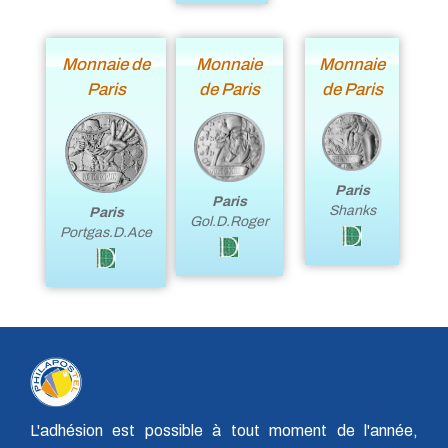
Monnaie de
Monnaie
Monnaie
Paris
de Paris
de Paris
Paris
Paris
Shanks
Paris
Gol.D.Roger
Portgas.D.Ace
L'adhésion est possible à tout moment de l'année,