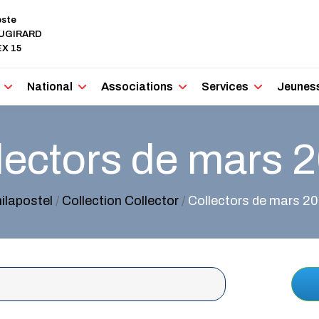
oste
AUGIRARD
X 15
National
Associations
Services
Jeunes
lectors de mars 
ilapostel
/
Collection Collector
/
Collectors de mars 2