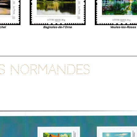
chel
Bagnoles-de-l'Orne
Veules-les-Roses
es normandes