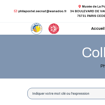
Musée de La P
philapostel.secnat@wanadoo.fr
34 BOULEVARD DE V
75731 PARIS CEDE
Accueil
Col
Ph