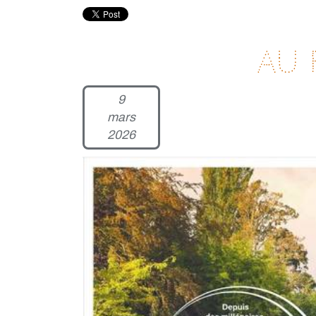
Au 
9
mars
2026