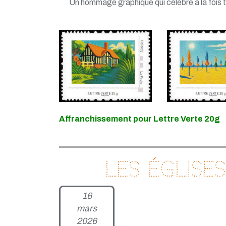
Un hommage graphique qui célèbre à la fois tra
Affranchissement pour Lettre Verte 20g
Les église
16
mars
2026