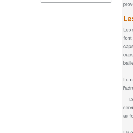
prov
Le
Les 
font
caps
caps
bail
Le r
l'adr
L
serv
au f
Un e