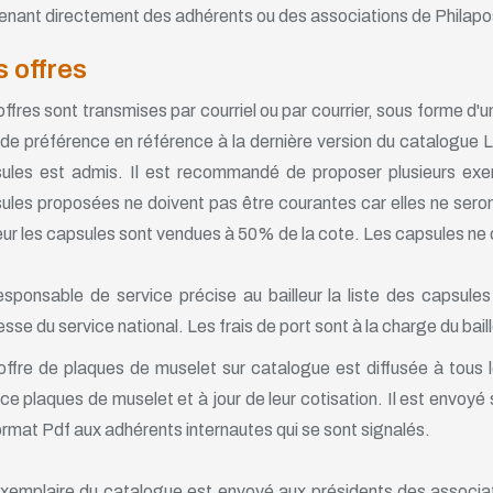
enant directement des adhérents ou des associations de Philapo
s offres
offres sont transmises par courriel ou par courrier, sous forme d'u
 de préférence en référence à la dernière version du catalogue
ules est admis. Il est recommandé de proposer plusieurs exe
ules proposées ne doivent pas être courantes car elles ne seron
leur les capsules sont vendues à 50% de la cote. Les capsules ne 
esponsable de service précise au bailleur la liste des capsules
esse du service national. Les frais de port sont à la charge du baill
'offre de plaques de muselet sur catalogue est diffusée à tou
ice plaques de muselet et à jour de leur cotisation. Il est envoy
ormat Pdf aux adhérents internautes qui se sont signalés.
xemplaire du catalogue est envoyé aux présidents des associ