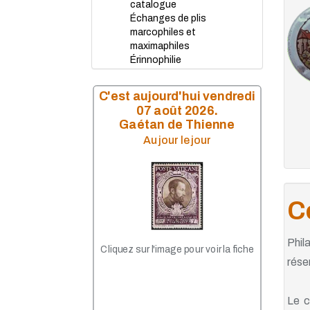
catalogue
Échanges de plis
marcophiles et
maximaphiles
Érinnophilie
Formation
Internet
C'est aujourd'hui vendredi
Juvatélie
07 août 2026.
La Gazette
Gaétan de Thienne
Mancoliste
Au jour le jour
Matériels
Nouveautés
Nouveautés Marcophilie
Plaques de Muselet
Souscriptions
C
Phil
Cliquez sur l'image pour voir la fiche
rése
Le c