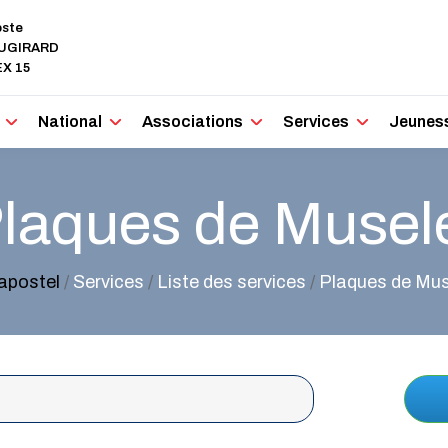
oste
AUGIRARD
X 15
National
Associations
Services
Jeunes
laques de Musel
lapostel
/
Services
/
Liste des services
/
Plaques de Mus