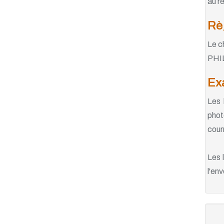
au ré
Rè
Le c
PHIL
Ex
Les 
phot
cour
Les 
l'env