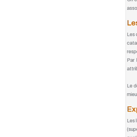
asso
Le
Les 
cata
resp
Par 
attr
Le d
mieux
Ex
Les 
(sup