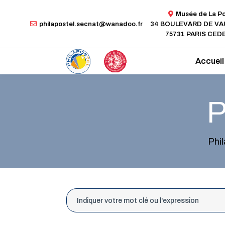
Musée de La P
philapostel.secnat@wanadoo.fr
34 BOULEVARD DE V
75731 PARIS CEDE
Accueil
P
Phi