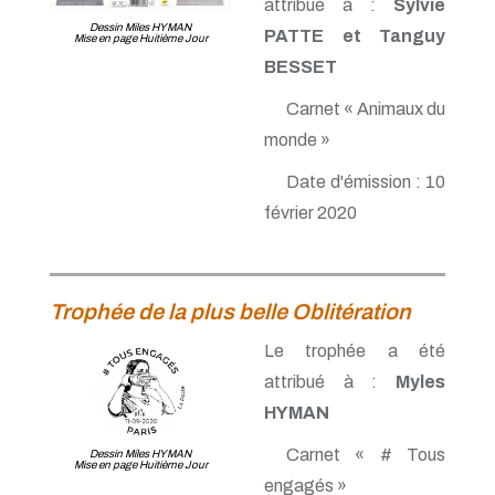
attribué à :
Sylvie
Dessin Miles HYMAN
PATTE et Tanguy
Mise en page Huitième Jour
BESSET
Carnet « Animaux du
monde »
Date d'émission : 10
février 2020
Trophée de la plus belle Oblitération
Le trophée a été
attribué à :
Myles
HYMAN
Carnet « # Tous
Dessin Miles HYMAN
Mise en page Huitième Jour
engagés »