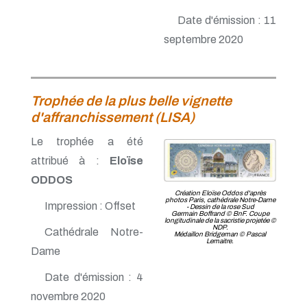
Date d'émission : 11
septembre 2020
Trophée de la plus belle vignette
d'affranchissement (LISA)
Le trophée a été
attribué à :
Eloïse
ODDOS
Création Eloïse Oddos d'après
photos Paris, cathédrale Notre-Dame
Impression : Offset
- Dessin de la rose Sud
Germain Boffrand © BnF. Coupe
longitudinale de la sacristie projetée ©
NDP.
Cathédrale Notre-
Médaillon Bridgeman © Pascal
Lemaitre.
Dame
Date d'émission : 4
novembre 2020