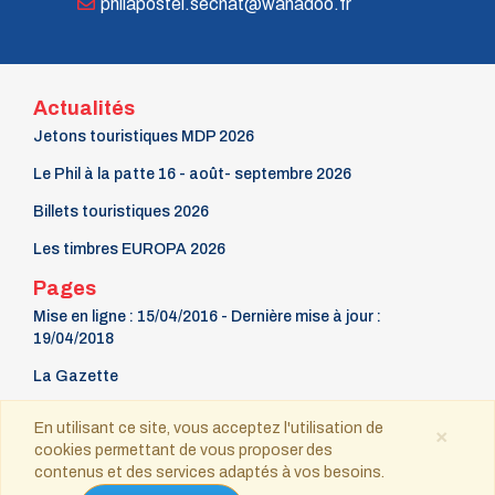
philapostel.secnat@wanadoo.fr
Actualités
Jetons touristiques MDP 2026
Le Phil à la patte 16 - août- septembre 2026
Billets touristiques 2026
Les timbres EUROPA 2026
Pages
Mise en ligne : 15/04/2016 - Dernière mise à jour :
19/04/2018
La Gazette
9 mars Fête du timbre
En utilisant ce site, vous acceptez l'utilisation de
×
cookies permettant de vous proposer des
Contact
contenus et des services adaptés à vos besoins.