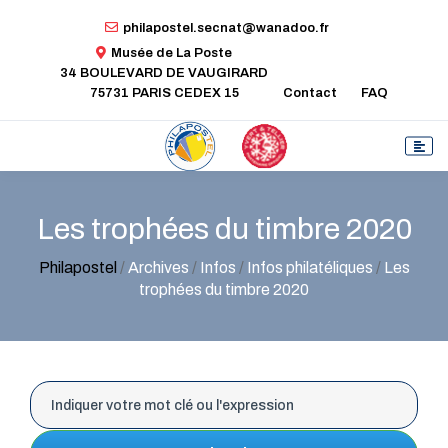
philapostel.secnat@wanadoo.fr
Musée de La Poste
34 BOULEVARD DE VAUGIRARD
75731 PARIS CEDEX 15
Contact
FAQ
Les trophées du timbre 2020
Philapostel
/
Archives
/
Infos
/
Infos philatéliques
/
Les
trophées du timbre 2020