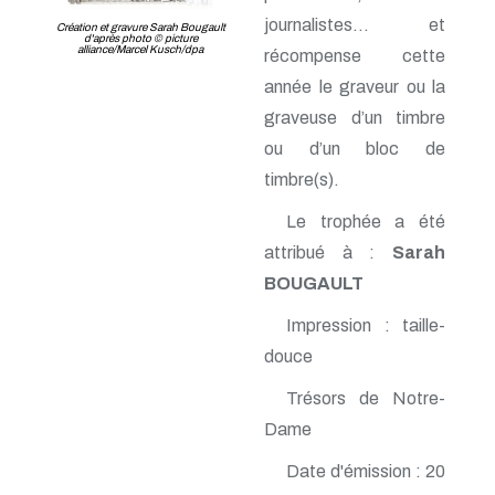
journalistes… et
Création et gravure Sarah Bougault
d'après photo © picture
alliance/Marcel Kusch/dpa
récompense cette
année le graveur ou la
graveuse d’un timbre
ou d’un bloc de
timbre(s).
Le trophée a été
attribué à :
Sarah
BOUGAULT
Impression : taille-
douce
Trésors de Notre-
Dame
Date d'émission : 20