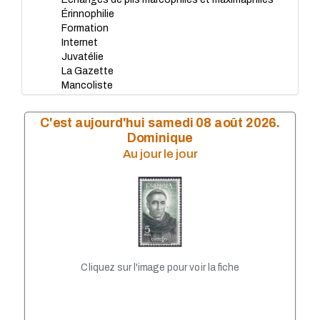
Érinnophilie
Formation
Internet
Juvatélie
La Gazette
Mancoliste
Matériels
Nouveautés
C'est aujourd'hui samedi 08 août 2026.
Nouveautés Marcophilie
Dominique
Plaques de Muselet
Au jour le jour
Souscriptions
Cliquez sur l'image pour voir la fiche