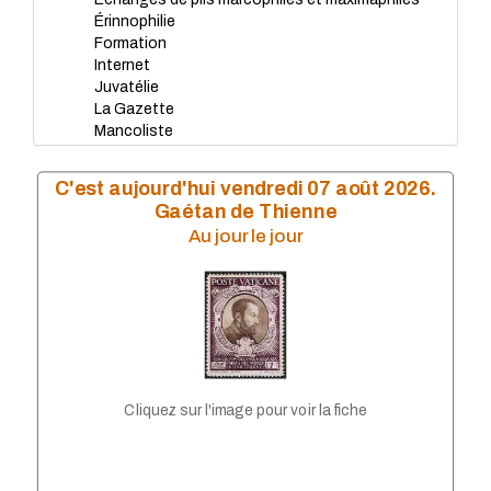
Érinnophilie
Formation
Internet
Juvatélie
La Gazette
Mancoliste
Matériels
Nouveautés
C'est aujourd'hui vendredi 07 août 2026.
Nouveautés Marcophilie
Gaétan de Thienne
Plaques de Muselet
Au jour le jour
Souscriptions
Cliquez sur l'image pour voir la fiche