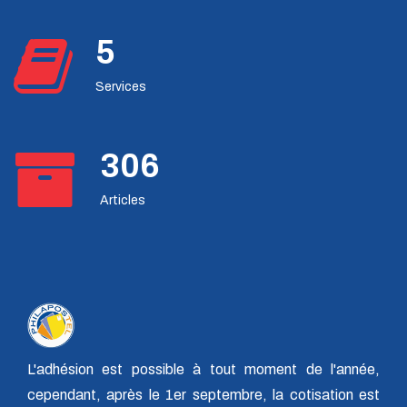
Émission de timbres-Septembre 2025
Nouvelles pièces de 0.10c - 0.20c - 0.50c
6
Émission de timbres - Mai 2025
Services
Philapostel Direct 47 - 15 novembre 2025
Prêt-à-Poster Réponse
376
Jetons touristiques colorisés de la Monnaie de Paris
La Gazette 202 - Janvier 2025
Articles
Les timbres EUROPA 2025
Collectors d'avril 2025
Collectors de Juillet 2025
Les jetons touristiques 2026 séries de la Monnaie de Paris
Echappée bretonne
L'adhésion est possible à tout moment de l'année,
Les Billets Touristiques Memo Euro
cependant, après le 1er septembre, la cotisation est