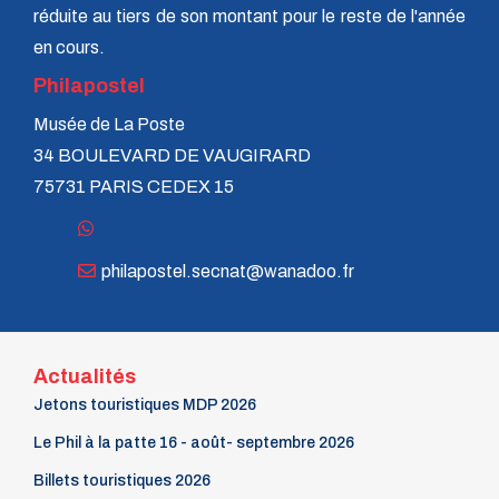
Émission d'entiers postaux - Mars 2026
réduite au tiers de son montant pour le reste de l'année
Émissions de Timbres - Février 2025
en cours.
Émission d'entiers postaux - Janvier 2025
Philapostel
La Gazette 207 - Avril 2026
Musée de La Poste
34 BOULEVARD DE VAUGIRARD
Interwiew de Jean-Claude Labbé
75731 PARIS CEDEX 15
Le Phil à la Patte 13 - Février 2026
Émissions de timbres - Mai 2026
Activité de Philapostel Auvergne
philapostel.secnat@wanadoo.fr
Catalogue d'échange de vignettes non postales 2026-02
Collectors de mai 2025
Actualités
La Gazette 203 - Avril 2025
Jetons touristiques MDP 2026
Souscription LISA Musée postal
Le Phil à la patte 16 - août- septembre 2026
Émissions de Timbres - Mars 2026
Billets touristiques 2026
Interview de Frédéric Morin et du commandant du GIGN