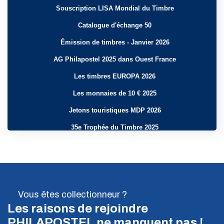
Souscription LISA Mondial du Timbre
Catalogue d'échange 50
Émission de timbres - Janvier 2026
AG Philapostel 2025 dans Ouest France
Les timbres EUROPA 2026
Les monnaies de 10 € 2025
Jetons touristiques MDP 2026
35e Trophée du Timbre 2025
Billets touristiques 2025
Vu dans Collectionneurs et Chineurs
Philapostel Direct 49 - Mai 2026
Vous êtes collectionneur ?
Le PHIL à la patte 10 - Août - Septembre 2025
Les raisons de rejoindre
Émission d'entiers postaux - Avril 2025
PHILAPOSTEL ne manquent pas !