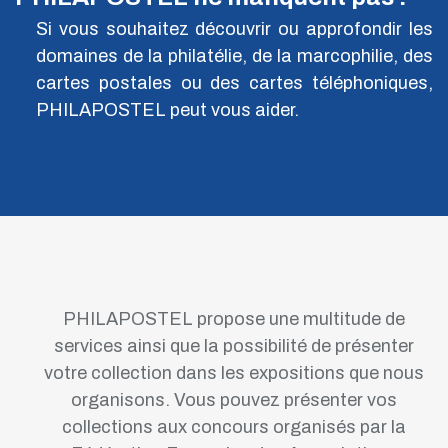
Philapostel Corse - Juillet 2025
Si vous souhaitez découvrir ou approfondir les
Collectors de janvier 2026
domaines de la philatélie, de la marcophilie, des
Programme des émissions de timbres 2025
cartes postales ou des cartes téléphoniques,
PHILAPOSTEL peut vous aider.
Les carnets UC à composition variable p3
LISA de mars 2025
La Gazette 201 - Octobre 2024
Les Euro de Luxembourg 2026
Abonnement aux NFTimbres
Numismatique - Sud-Ouest
PHILAPOSTEL propose une multitude de
Émission d'entiers postaux - Décembre 2025
services ainsi que la possibilité de présenter
Activité de Philapostel Aquitaine
votre collection dans les expositions que nous
74e Assemblée Générale Philapostel
Lacanau 18 au 21 juin 2026
organisons. Vous pouvez présenter vos
collections aux concours organisés par la
Émission d'entiers postaux - Août 2025