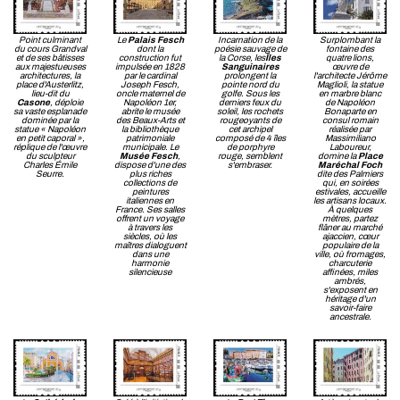
Point culminant
Le
Palais Fesch
Incarnation de la
Surplombant la
du cours Grandval
dont la
poésie sauvage de
fontaine des
et de ses bâtisses
construction fut
la Corse, les
Îles
quatre lions,
aux majestueuses
impulsée en 1828
Sanguinaires
œuvre de
architectures, la
par le cardinal
prolongent la
l'architecte Jérôme
place d'Austerlitz,
Joseph Fesch,
pointe nord du
Maglioli, la statue
lieu-dit du
oncle maternel de
golfe. Sous les
en marbre blanc
Casone
, déploie
Napoléon 1er,
derniers feux du
de Napoléon
sa vaste esplanade
abrite le musée
soleil, les rochets
Bonaparte en
dominée par la
des Beaux-Arts et
rougeoyants de
consul romain
statue « Napoléon
la bibliothèque
cet archipel
réalisée par
en petit caporal »,
patrimoniale
composé de 4 îles
Massimiliano
réplique de l'œuvre
municipale. Le
de porphyre
Laboureur,
du sculpteur
Musée Fesch
,
rouge, semblent
domine la
Place
Charles Émile
dispose d'une des
s'embraser.
Maréchal Foch
Seurre.
plus riches
dite des Palmiers
collections de
qui, en soirées
peintures
estivales, accueille
italiennes en
les artisans locaux.
France. Ses salles
À quelques
offrent un voyage
mètres, partez
à travers les
flâner au marché
siècles, où les
ajaccien, cœur
maîtres dialoguent
populaire de la
dans une
ville, où fromages,
harmonie
charcuterie
silencieuse
affinées, miles
ambrés,
s'exposent en
héritage d'un
savoir-faire
ancestrale.