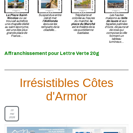
La Place Saint-
Suspendue entre
Trépidante et
Les hautes
Nicolas
où se
ciel et mer
colorée au heures
maisons au
toits
trouvait autrefois
l'Aldilonda
du marché,
la
de lauze
et aux
une chapelle dédié
épouse les
place du Marché
façades patinées
au saint éponyme,
remparts de la
est le théâtre de la
d'ocre, de jaune et
est une des plus
citadelle...
vie quotidienne
de rose qui
grande place de
bastiaise.
compose la ville
France...
forment un
tableau
lumineux...
Affranchissement pour Lettre Verte 20g
Irrésistibles Côtes
d'Armor
15
mai
2026