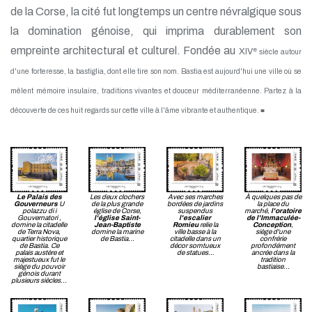
de la Corse, la cité fut longtemps un centre névralgique sous
la domination génoise, qui imprima durablement son
empreinte architectural et culturel. Fondée au
e
XIV
siècle autour
d'une forteresse, la bastiglia, dont elle tire son nom. Bastia est aujourd'hui une ville où se
mêlent mémoire insulaire, traditions vivantes et douceur méditerranéenne. Partez à la
découverte de ces huit regards sur cette ville à l'âme vibrante et authentique. ■
Le Palais des
Les deux clochers
Avec ses marches
À quelques pas de
Gouverneurs
U
de la plus grande
bordées de jardins
la place du
polazzu di i
église de Corse,
suspendus
marché,
l'oratoire
Gouvernatori
,
l'église Saint-
l'escalier
de l'Immaculée-
domine la citadelle
Jean-Baptiste
Romieu
relie la
Conception
,
de Terra Nova,
domine la marine
ville basse à la
siège d'une
quartier historique
de Bastia...
citadelle dans un
confrérie
de Bastia. Ce
décor somtueux
profondément
palais austère et
de statues…
ancrée dans la
majestueux fut le
tradition
siège du pouvoir
bastiaise...
génois durant
plusieurs siècles...