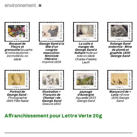
environnement. ■
Bouquet de
George Sand à la
La salle à
Solange Sand
Fleurs et
tête d'un
manger de
endormie - Mine
grenouille
Gouache
congrès
George Sand à
de plomb et
et mine de plomb -
masculino-
Nohant
Huile sur
graphite 1830
1re moitié du
féministe
toile
siècle
George Sand
XIX
XIX
littéraire
-
siècle
Charles-Frédéric
Imprimé 1839
Lauth
Portrait de
Illustration «
paysage
Manuscrit de «
George Sand
-
François de
d'Auvergne
Leila »
Encre
Photographie
Champi »de
Aquarelle 1833
1839 George
1864 Félix Nadar
George Sand
George Sand
Sand
Gravure 1853
Affranchissement pour Lettre Verte 20g