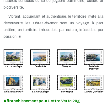
naturels sensibles où se conjuguent patrimoine, culture et
biodiversité.
Vibrant, accueillant et authentique, le territoire invite à la
découverte les Côtes-d'Armor sont un voyage à part
entière, un territoire irréductible par nature, irrésistible par
passion. ■
La roche-Jagu
Le Guildo
Beauport
Pointe de
Dourven
Villa Rohannec'h
Le Hunaudaye
Bon-Repos
Lac de Quriédan
Affranchissement pour Lettre Verte 20g