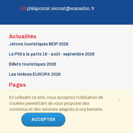
philapostel.secnat@wanadoo.fr
Actualités
Jetons touristiques MDP 2026
Le Phil à la patte 16 - août- septembre 2026
Billets touristiques 2026
Les timbres EUROPA 2026
Pages
Mise en ligne : 15/04/2016 - Dernière mise à jour :
En utilisant ce site, vous acceptez l'utilisation de
×
19/04/2018
cookies permettant de vous proposer des
La Gazette
contenus et des services adaptés à vos besoins.
9 mars Fête du timbre
ACCEPTER
Contact