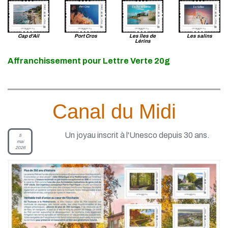
Cap d'Ail
Port Cros
Les îles de
Les salins
Lérins
Affranchissement pour Lettre Verte 20g
Canal du Midi
Un joyau inscrit à l'Unesco depuis 30 ans.
5
mai
2026