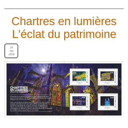
Chartres en lumières
L'éclat du patrimoine
25
mai
2026