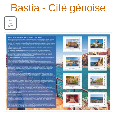
Bastia - Cité génoise
11
mai
2026