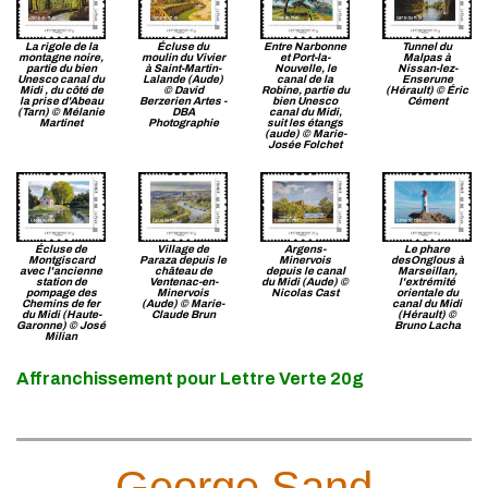
La rigole de la
Écluse du
Entre Narbonne
Tunnel du
montagne noire,
moulin du Vivier
et Port-la-
Malpas à
partie du bien
à Saint-Martin-
Nouvelle, le
Nissan-lez-
Unesco canal du
Lalande (Aude)
canal de la
Enserune
Midi , du côté de
© David
Robine, partie du
(Hérault) © Éric
la prise d'Abeau
Berzerien Artes -
bien Unesco
Cément
(Tarn) © Mélanie
DBA
canal du Midi,
Martinet
Photographie
suit les étangs
(aude) © Marie-
Josée Folchet
Écluse de
Village de
Argens-
Le phare
Montgiscard
Paraza depuis le
Minervois
desOnglous à
avec l'ancienne
château de
depuis le canal
Marseillan,
station de
Ventenac-en-
du Midi (Aude) ©
l'extrémité
pompage des
Minervois
Nicolas Cast
orientale du
Chemins de fer
(Aude) © Marie-
canal du Midi
du Midi (Haute-
Claude Brun
(Hérault) ©
Garonne) © José
Bruno Lacha
Milian
Affranchissement pour Lettre Verte 20g
George Sand