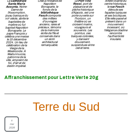
La
Cathédrale
Créé à l'initiative de
Le
Port Tino
Artère vivante du
Santa Maria
Napoléon
Rossi
, port de
centre historique,
Assunta
, Notre-
Bonaparte, le
plaisance et de
le
rue Fesch
Dame de
fonds de la
pêche historique
déroule ses
l'Assomption,
bibliothèque
d'Ajaccio, est une
façades typiques
joyau baroque du
Fesch
comporte
porte ouverte sur
et ses boutiques.
siècle, abrite le
des milliers
l'horizon, un
Elle relie passé et
e
XVI
d'ouvrages
théâtre où se
présent dans un
baptistère de
anciens, rares et
croisent marins,
mouvement
marbre où fut
précieux, témoins
voyageurs et
incessant, où
baptisé Napoléon
de la mémoire
souvenirs. Les
l'élégance citadine
Bonaparte. Le
écrite de l'île et
pointus, ces
rencontre
pape François y
conservés dans
barques colorées,
l'authenticité
célébra une messe
un écrin
y dansent
insulaire.
le 15 décembre
architectural
doucement,
2024. Un lieu de
remarquable.
suspendues entre
célébration de la
ciel et terre.
Vierge de la
Miséricorde. À
Madunnuccia,
patronne de la
ville, empreint de
foi, d'art et de
destin impérial.
Affranchissement pour Lettre Verte 20g
Terre du Sud
4
mai
2026