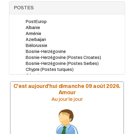
POSTES
PostEurop
Albanie
Arménie
Azerbaijan
Biélorussie
Bosnie-Herzégovine
Bosnie-Herzégovine (Postes Croates)
Bosnie-Herzégovine (Postes Serbes)
Chypre (Postes turques)
Géorgie
Grande-Bretagne
C'est aujourd'hui dimanche 09 août 2026.
Islande
Amour
Kazakhstan
Au jour le jour
Kosovo
Liechtenstein
Macédoine du Nord
Monaco
Montenegro
Norvège