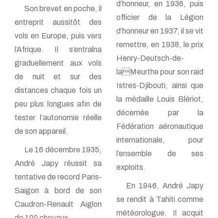
d’honneur, en 1936, puis
Son brevet en poche, il
officier de la Légion
entreprit aussitôt des
d’honneur en 1937, il se vit
vols en Europe, puis vers
remettre, en 1938, le prix
l’Afrique. Il s’entraîna
Henry-Deutsch-de-
graduellement aux vols
laMeurthe pour son raid
de nuit et sur des
Istres-Djibouti, ainsi que
distances chaque fois un
la médaille Louis Blériot,
peu plus longues afin de
décernée par la
tester l’autonomie réelle
Fédération aéronautique
de son appareil.
internationale, pour
Le 16 décembre 1935,
l’ensemble de ses
André Japy réussit sa
exploits.
tentative de record Paris-
En 1946, André Japy
Saigon à bord de son
se rendit à Tahiti comme
Caudron-Renault Aiglon
météorologue. Il acquit
de 100 chevaux.