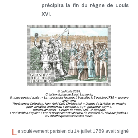
précipita la fin du règne de Louis
XVI.
© La Poste 2024.
Création et gravure Sarah Lazarevic,
timbres-poste d'après : « La marche des femmes à Versailles le 5 octobre 1789 », gravure
anonyme,
The Granger Collection, New York/ Coll. Christophel. « Dames de la Halles, en marche
pour Versailles, le matin du 5 octobre 1789 », gravure anonyme,
Musée Carnavalet – Histoire de Paris / Coll. Christophel.
Fond de bloc d'après : « Vue et perspective du château de Versailles du côté des jardins »
© Bibliothèque nationale de France.
L
e soulèvement parisien du 14 juillet 1789 avait signé