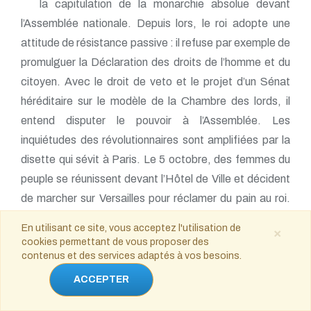
la capitulation de la monarchie absolue devant
l’Assemblée nationale. Depuis lors, le roi adopte une
attitude de résistance passive : il refuse par exemple de
promulguer la Déclaration des droits de l’homme et du
citoyen. Avec le droit de veto et le projet d’un Sénat
héréditaire sur le modèle de la Chambre des lords, il
entend disputer le pouvoir à l’Assemblée. Les
inquiétudes des révolutionnaires sont amplifiées par la
disette qui sévit à Paris. Le 5 octobre, des femmes du
peuple se réunissent devant l’Hôtel de Ville et décident
de marcher sur Versailles pour réclamer du pain au roi.
Elles sont bientôt suivies par une foule plus masculine,
En utilisant ce site, vous acceptez l'utilisation de
×
ainsi que par la garde nationale entièrement acquise à la
cookies permettant de vous proposer des
Révolution. En fin d’après-midi, Louis XVI promet aux
contenus et des services adaptés à vos besoins.
femmes de faire livrer une grande quantité de farine
ACCEPTER
dans la capitale. Dans la soirée, il se soumet aussi aux