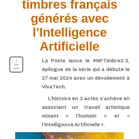
timbres français
TP - Mars 2019
TP - Février 2019
TP - Janvier 2019
générés avec
TP - Décembre 2018
TP - Novembre 2018
l’Intelligence
TP - Octobre 2018
TP - Septembre 2018
Artificielle
TP - Août 2018
TP - Juillet 2018
TP - Juin 2018
La Poste lance le #NFTimbre2.3,
4
TP - Mai 2018
nov.
2024
épilogue de la série qui a débuté le
TP - Avril 2018
TP - Mars 2018
27 mai 2024 avec un dévoilement à
TP - Février 2018
VivaTech.
TP - Janvier 2018
L’histoire en 3 actes s’achève en
associant un travail artistique
mixant « l’humain » et «
l’Intelligence Artificielle ».