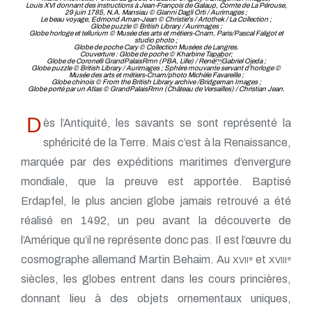
Louis XVI donnant des instructions à Jean-François de Galaup, Comte de La Pérouse,
29 juin 1785, N.A. Mansiau © Gianni Dagli Orti / Aurimages ;
Le beau voyage, Edmond Aman-Jean © Christie's / Artothek / La Collection ;
Globe puzzle © British Library / Aurimages ;
Globe horloge et tellurium © Musée des arts et métiers-Cnam, Paris/Pascal Faligot et
studio photo ;
Globe de poche Cary © Collection Musées de Langres.
Couverture : Globe de poche © Kharbine Tapabor;
Globe de Coronelli GrandPalaisRmn (PBA, Lille) / RenéGabriel Ojeda ;
Globe puzzle © British Library / Aurimages ; Sphère mouvante servant d’horloge ©
Musée des arts et métiers-Cnam/photo Michèle Favareille ;
Globe chinois © From the British Library archive /Bridgeman Images ;
Globe porté par un Atlas © GrandPalaisRmn (Château de Versailles) / Christian Jean.
D
ès l’Antiquité, les savants se sont représenté la
sphéricité de la Terre. Mais c’est à la Renaissance,
marquée par des expéditions maritimes d’envergure
mondiale, que la preuve est apportée. Baptisé
Erdapfel, le plus ancien globe jamais retrouvé a été
réalisé en 1492, un peu avant la découverte de
l’Amérique qu’il ne représente donc pas. Il est l’œuvre du
cosmographe allemand Martin Behaim. Au
et
e
e
XVII
XVIII
siècles, les globes entrent dans les cours princières,
donnant lieu à des objets ornementaux uniques,