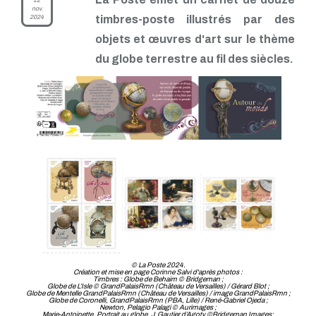
12
nov.
2024
timbres-poste illustrés par des
objets et œuvres d'art sur le thème
du globe terrestre au fil des siècles.
© La Poste 2024.
Création et mise en page Corinne Salvi d'après photos :
Timbres : Globe de Behaim © Bridgeman ;
Globe de L’Isle © GrandPalaisRmn (Château de Versailles) / Gérard Blot ;
Globe de Mentelle GrandPalaisRmn (Château de Versailles) / image GrandPalaisRmn ;
Globe de Coronelli, GrandPalaisRmn (PBA, Lille) / René-Gabriel Ojeda ;
Newton, Pelagio Palagi © Aurimages ;
Marie-Antoinette, Portrait au globe, J.Gautier d’Agoty ©Bridgeman Images;