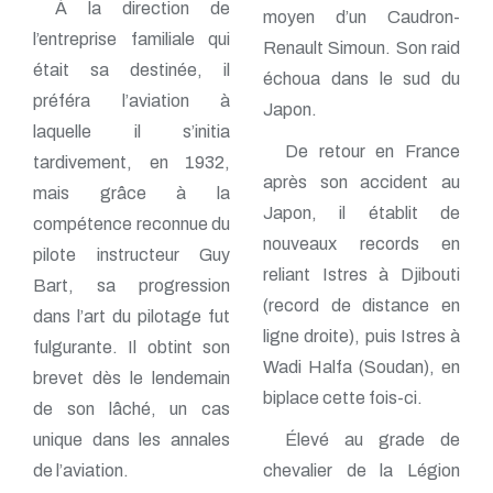
À la direction de
moyen d’un Caudron-
l’entreprise familiale qui
Renault Simoun. Son raid
était sa destinée, il
échoua dans le sud du
préféra l’aviation à
Japon.
laquelle il s’initia
De retour en France
tardivement, en 1932,
après son accident au
mais grâce à la
Japon, il établit de
compétence reconnue du
nouveaux records en
pilote instructeur Guy
reliant Istres à Djibouti
Bart, sa progression
(record de distance en
dans l’art du pilotage fut
ligne droite), puis Istres à
fulgurante. Il obtint son
Wadi Halfa (Soudan), en
brevet dès le lendemain
biplace cette fois-ci.
de son lâché, un cas
unique dans les annales
Élevé au grade de
de l’aviation.
chevalier de la Légion