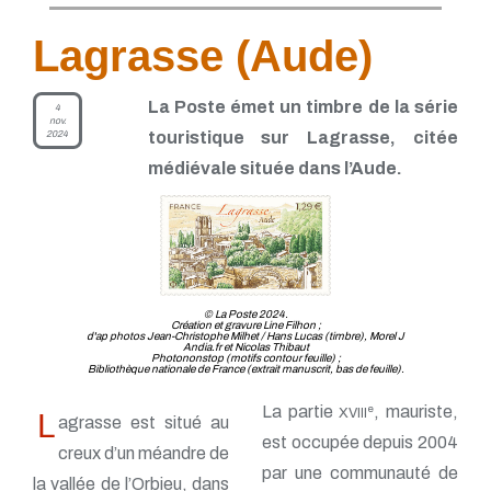
Lagrasse (Aude)
La Poste émet un timbre de la série
4
nov.
2024
touristique sur Lagrasse, citée
médiévale située dans l’Aude.
© La Poste 2024.
Création et gravure Line Filhon ;
d'ap photos Jean-Christophe Milhet / Hans Lucas (timbre), Morel J
Andia.fr et Nicolas Thibaut
Photononstop (motifs contour feuille) ;
Bibliothèque nationale de France (extrait manuscrit, bas de feuille).
La partie
, mauriste,
e
XVIII
L
agrasse est situé au
est occupée depuis 2004
creux d’un méandre de
par une communauté de
la vallée de l’Orbieu, dans