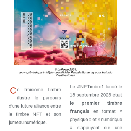
© La Poste 2024.
œuvre générée par intelligence artificielle. Pascale Montenay pour le studio
Creativestories.
Le #NFTimbre1 lancé le
C
e troisième timbre
18 septembre 2023 était
illustre le parcours
le premier timbre
d’une future alliance entre
français
en format «
le timbre NFT et son
physique » et « numérique
jumeau numérique.
» s’appuyant sur une