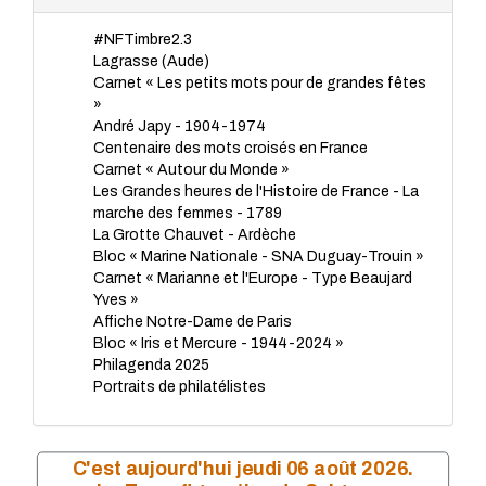
TP - Mars 2023
#NFTimbre2.3
TP - Février 2023
Lagrasse (Aude)
TP - Janvier 2023
Carnet « Les petits mots pour de grandes fêtes
TP - Novembre 2022
»
TP - Octobre 2022
André Japy - 1904-1974
TP - Septembre 2022
Centenaire des mots croisés en France
TP - Août 2022
Carnet « Autour du Monde »
TP - Juillet 2022
Les Grandes heures de l'Histoire de France - La
TP - Juin 2022
marche des femmes - 1789
TP - Mai 2022
La Grotte Chauvet - Ardèche
TP - Avril 2022
Bloc « Marine Nationale - SNA Duguay-Trouin »
TP - Mars 2022
Carnet « Marianne et l'Europe - Type Beaujard
TP - Février 2022
Yves »
TP - Janvier 2022
Affiche Notre-Dame de Paris
TP - Novembre 2021
Bloc « Iris et Mercure - 1944-2024 »
TP - Octobre 2021
Philagenda 2025
TP - Septembre 2021
Portraits de philatélistes
TP - Juillet 2021
TP - Juin 2021
TP - Mai 2021
TP - Avril 2021
C'est aujourd'hui jeudi 06 août 2026.
TP - Mars 2021