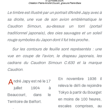
© La Poste 2024.
Création Pierre-André Cousin, gravure Pierre Bara
Le timbre est illustré par un portrait d'André Japy avec à
sa droite, une vue de son avion emblématique le
Caudron Simoun, au-dessus un torri (portail
traditionnel japonais), des oies sauvages et un soleil
rouge symboles du Japon dont il fut très proche.
.
Sur les contours de feuille sont représentés : une
vue en coupe de l'avion, le drapeau japonais, les
cadrans du Caudron Simoun C.630 et la marque
Caudron
.
En novembre 1936 il
A
ndré Japy est né le 17
releva le défi de rejoindre
juillet 1904 à
Tokyo à partir du Bourget
Beaucourt, dans le
en moins de 100 heures,
Territoire de Belfort.
escales comprises, au