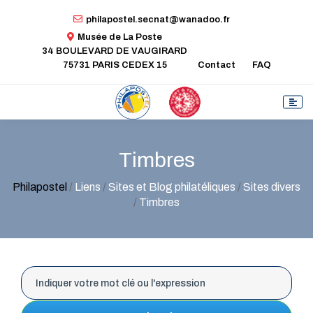
philapostel.secnat@wanadoo.fr
Musée de La Poste
34 BOULEVARD DE VAUGIRARD
75731 PARIS CEDEX 15
Contact
FAQ
Timbres
Philapostel
/
Liens
/
Sites et Blog philatéliques
/
Sites divers
/
Timbres