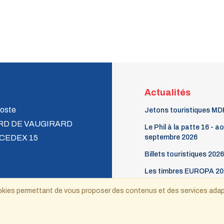
Actualités
oste
Jetons touristiques MD
RD DE VAUGIRARD
Le Phil à la patte 16 - a
 CEDEX 15
septembre 2026
Billets touristiques 2026
Les timbres EUROPA 20
ecnat@wanadoo.fr
 cookies permettant de vous proposer des contenus et des services ada
Copyright © 2021-2025