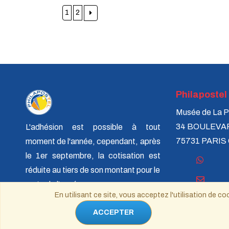
1
2
Philapostel
Musée de La P
34 BOULEVA
L'adhésion est possible à tout
75731 PARIS
moment de l'année, cependant, après
le 1er septembre, la cotisation est
réduite au tiers de son montant pour le
reste de l'année en cours.
philapostel.s
En utilisant ce site, vous acceptez l'utilisation de
ACCEPTER