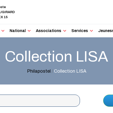
oste
AUGIRARD
X 15
National
Associations
Services
Jeunes
Collection LISA
Philapostel
/
Collection LISA