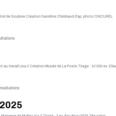
Hôtel de Soubise Création Sandrine Chimbaud d'ap. photo CHICUREL
ltations
t au travail Lisa 2 Création Musée de La Poste Tirage : 10 000 ex. 23a
sultations
 2025
Marianne de Muller Lisa 2 Tirage : ? ex. 6au 8nov.2025 78e salon