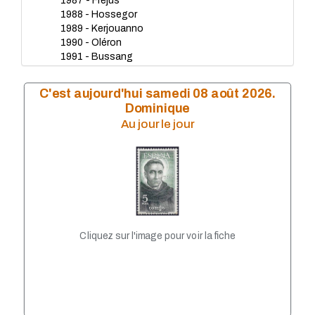
1987 - Fréjus
1988 - Hossegor
1989 - Kerjouanno
1990 - Oléron
1991 - Bussang
1992 - Hauteville-sur-Mer
1993 - Obernai
C'est aujourd'hui samedi 08 août 2026.
1994 - Roquebrune-C-M
Dominique
1995 - Lacanau
Au jour le jour
1996 - Bussang
1997 - Murol
1998 - Ronce-les-Bains
1999 - Cussac
2000 - Lacanau
2001 - Trégunc
2002 - Sevrier
2003 - Hauteville-sur-Mer
Cliquez sur l'image pour voir la fiche
2004 - Pornichet
2005 - Porticcio
2006 - Ronce-les-Bains
2007 - Cap-d'Agde
2008 - Fréjus
2009 - Bollwiller