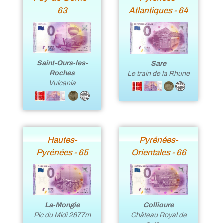
63
Atlantiques - 64
Saint-Ours-les-
Sare
Roches
Le train de la Rhune
Vulcania
Hautes-
Pyrénées-
Pyrénées - 65
Orientales - 66
Collioure
La-Mongie
Château Royal de
Pic du Midi 2877m