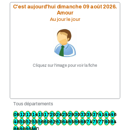
C'est aujourd'hui dimanche 09 août 2026.
Amour
Au jour le jour
Cliquez sur l'image pour voir la fiche
Tous départements
06
12
13
14
15
17
20
24
25
29
30
33
35
37
41
44
46
48
50
52
55
56
60
62
63
64
65
66
68
74
75
77
80
84
86
90
95
MC