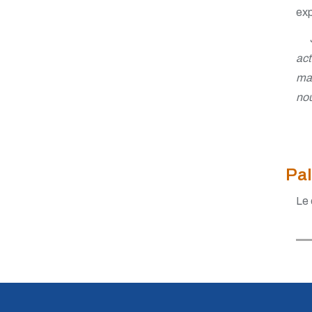
exp
2011 - Trégunc
2012 - Arêche
2013 - Bussang
2014 - Murol
act
2015 - Lalonde
mai
2016 - St-Denis-d'Oléron
nou
2017 - Longeville-sur-Mer
2018 - Lacanau
2019 - Bussang
2020 - Téléphonique
2021 - Ronce-les-Bains
2022 - Trégunc
Pa
2023 - Cap-d'Agde
Le 