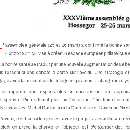
L'
assemblée générale (25 et 26 mars) a confirmé la bonne sa
Horizon 92 » qui vise à créer un espace européen philatélique e
La bonne santé se traduit par une nouvelle augmentation des eff
s l'essentiel des débats a porté sur l'avenir. Une stratégie e
agé avec la nomination de délégués qui auront à charge un pays 
Les rapports des responsables de services ont été approuv
ticipative : Pierre Jamot pour les Echanges, Christiane Lauren
 Nouveautés, Michel Bablot pour la Cartophilie et Raymond Nicol
L'avenir, c'est aussi les jeunes, avec le projet « Juvatélie » qui
olodi en prend la charge et l'objectif est d'organiser des f