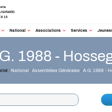
oste
AUGIRARD
X 15
National
Associations
Services
Jeunes
G. 1988 - Hosse
stel
/
National
/
Assemblées Générales
/
A.G. 1988 - 