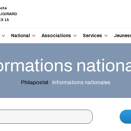
oste
AUGIRARD
X 15
National
Associations
Services
Jeunes
ormations nation
Philapostel
/
Informations nationales