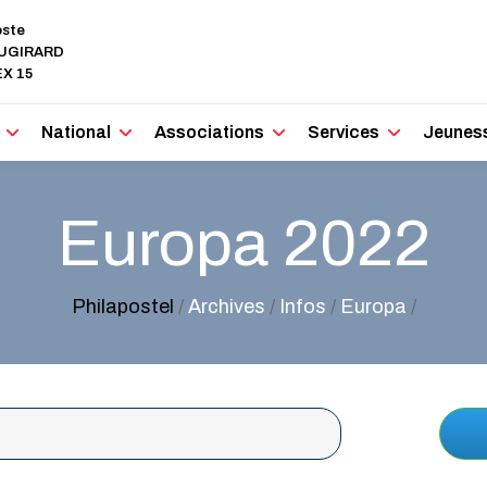
oste
AUGIRARD
X 15
National
Associations
Services
Jeunes
Europa 2022
Philapostel
/
Archives
/
Infos
/
Europa
/