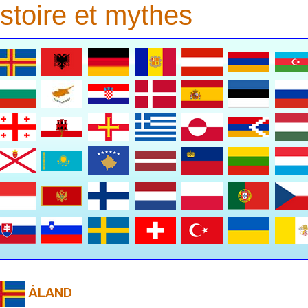
stoire et mythes
ÅLAND