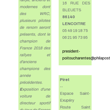
16 RUE DES
modernes dont
BLEUETS
des WRC,
86140
plusieurs pilotes
LENCOITRE
de renom seront
05 49 19 18 75
présents, dont le
06 21 95 73 95
champion de
France 2018 des
president-
rallyes et
poitoucharentes@philapost
d'anciens
champions des
année
Piret
précédentes.
--
E
xposition d'une
Espace Saint-
voiture de
Exupéry
directeur sportif
Route Saint
du tour de France