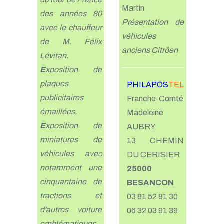
Martin
des années 80
Présentation de
avec le chauffeur
véhicules
de M. Félix
anciens Citröen
Lévitan.
E
xposition de
plaques
PHILAPOS
TEL
publicitaires
Franche-Comté
émaillées.
Madeleine
E
xposition de
AUBRY
miniatures de
13 CHEMIN
véhicules avec
DU CERISIER
notamment une
25000
cinquantaine de
BESANCON
tractions et
03 81 52 81 30
d'autres voiture
06 32 03 91 39
emblématiques