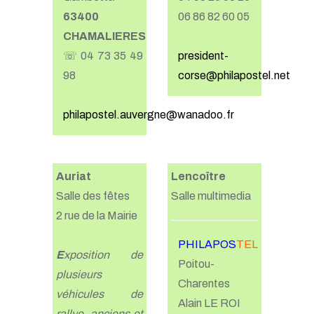
63400
06 86 82 60 05
CHAMALIERES
☏ 04 73 35 49
president-
98
corse@philapostel.net
philapostel.auvergne@wanadoo.fr
Auriat
Lencoître
Salle des fêtes
Salle multimedia
2 rue de la Mairie
PHILAPOS
TEL
E
xposition de
Poitou-
plusieurs
Charentes
véhicules de
Alain LE ROI
rallye, anciens et