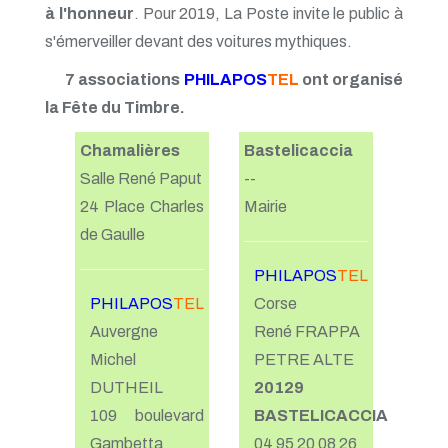
à l'honneur
. Pour 2019, La Poste invite le public à
s'émerveiller devant des voitures mythiques.
7 associations
PHILAPOS
TEL
ont organisé
la Fête du Timbre.
Chamalières
Bastelicaccia
Salle René Paput
--
24 Place Charles
Mairie
de Gaulle
PHILAPOS
TEL
PHILAPOS
TEL
Corse
Auvergne
René FRAPPA
Michel
PETRE ALTE
DUTHEIL
20129
109 boulevard
BASTELICACCIA
Gambetta
04 95 20 08 26