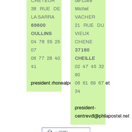
CRETEUR
de-Loire
38 RUE DE
Michel
LA SARRA
VACHER
69600
21 RUE DU
OULLINS
VIEUX
04 78 55 25
CHENE
07
37190
06 77 28 40
CHEILLE
41
02 47 45 32
90
president.rhonealpes@philapostel.net
06 61 69 67
34
president-
centrevdl@philapostel.net