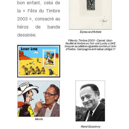
bon enfant, celui de
la « Fête du Timbre
2003 », consacré au
héros de bande
Épreuve d'Artiste
dessinée.
Fête du Timbre 2003 - Carnet, bloc-
feuillet et timbre où l'on voit Lucky LUKE
troquer sa célèbre cigarette contre un brin
d'herbe. Campagne anti-tabac oblige !!!
Morris
René Goscinny