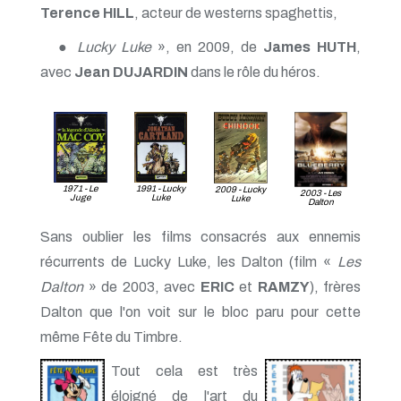
Terence HILL
, acteur de westerns spaghettis,
●
Lucky Luke
», en 2009, de
James HUTH
,
avec
Jean DUJARDIN
dans le rôle du héros.
1971 - Le
1991 - Lucky
2009 - Lucky
2003 - Les
Juge
Luke
Luke
Dalton
Sans oublier les films consacrés aux ennemis
récurrents de Lucky Luke, les Dalton (film «
Les
Dalton
» de 2003, avec
ERIC
et
RAMZY
), frères
Dalton que l'on voit sur le bloc paru pour cette
même Fête du Timbre.
Tout cela est très
éloigné de l'art du