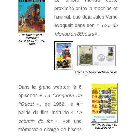
proximité entre la machine et
l'animal, que déjà Jules Verne
évoquait dans son «
Tour du
Monde en 80 jours
».
Les Aventures du
lieutenant
BLUEBERRY 1970
Tome 7
Affiche du film «
Le cheval de fer
»
Dans le grand western à 5
épisodes «
La Conquête de
e
l'Ouest
», de 1962, la 4
partie du film, intitulée «
Le
chemin de fer
», voit une
Affiche du film «
Le
cheval de fer
»
mémorable charge de bisons