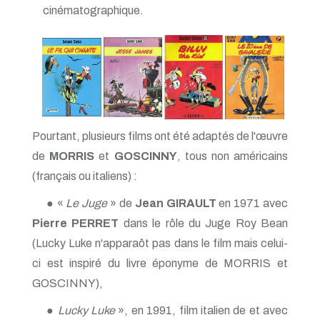
cinématographique.
Pourtant, plusieurs films ont été adaptés de l'œuvre
de
MORRIS
et
GOSCINNY
, tous non américains
(français ou italiens) :
● «
Le Juge
» de
Jean GIRAULT
en 1971 avec
Pierre PERRET
dans le rôle du Juge Roy Bean
(Lucky Luke n'apparaôt pas dans le film mais celui-
ci est inspiré du livre éponyme de MORRIS et
GOSCINNY),
●
Lucky Luke
», en 1991, film italien de et avec