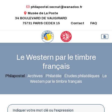
philapostel.secnat@wanadoo.fr
Musée de La Poste
34 BOULEVARD DE VAUGIRARD
75731 PARIS CEDEX 15
Contact
FAQ
Le Western par le timbre
français
Philapostel
/
Archives
/
Philatélie
/
Études philatéliques
/
Le
Western par le timbre français