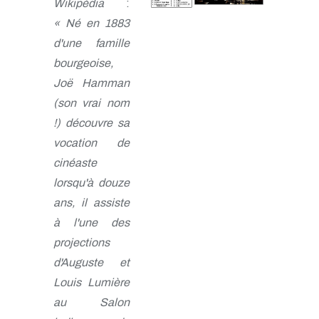
Wikipédia
:
« Né en 1883
d'une famille
bourgeoise,
Joë Hamman
(son vrai nom
!) découvre sa
vocation de
cinéaste
lorsqu'à douze
ans, il assiste
à l'une des
projections
d'Auguste et
Louis Lumière
au Salon