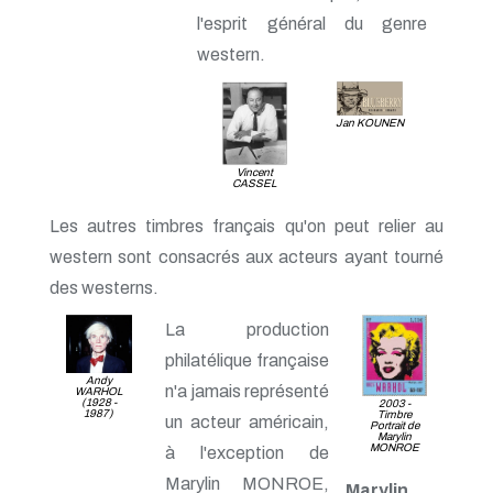
l'esprit général du genre
western.
Jan KOUNEN
Vincent
CASSEL
Les autres timbres français qu'on peut relier au
western sont consacrés aux acteurs ayant tourné
des westerns.
La production
philatélique française
Andy
n'a jamais représenté
WARHOL
(1928 -
2003 -
1987)
Timbre
un acteur américain,
Portrait de
Marylin
MONROE
à l'exception de
Marylin MONROE,
Marylin