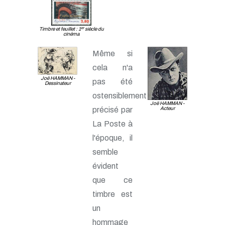
er
Timbre et feuillet : 1
siècle du
cinéma
Même si
cela n'a
Joë HAMMAN -
pas été
Dessinateur
ostensiblement
Joë HAMMAN -
Acteur
précisé par
La Poste à
l'époque, il
semble
évident
que ce
timbre est
un
hommage