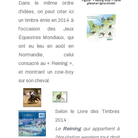
Figure : « sliding stop » (arrêt
Dans le même ordre
glissé en ligne droite)
d'idées, on peut citer ici
un timbre émis en 2014 à
l'occasion des Jeux
Équestres Mondiaux, qui
ont eu lieu en août en
Normandie, celui
consacré au « Reining »,
et montrant un cow-boy
sur son cheval.
Selon le Livre des Timbres
2014 :
Le
Reining
qui appartient à
l'équitation western tout droit