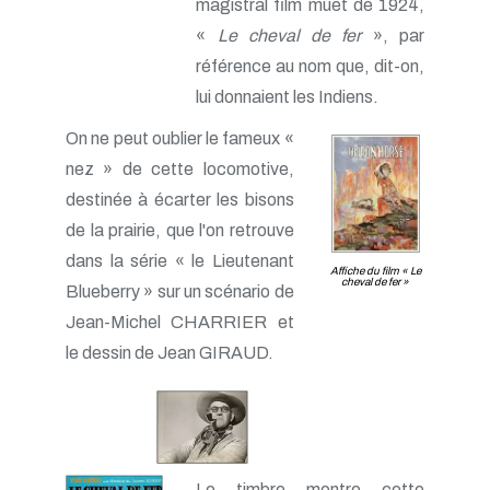
magistral film muet de 1924,
«
Le cheval de fer
», par
référence au nom que, dit-on,
lui donnaient les Indiens.
On ne peut oublier le fameux «
nez » de cette locomotive,
destinée à écarter les bisons
de la prairie, que l'on retrouve
dans la série « le Lieutenant
Affiche du film «
Le
cheval de fer
»
Blueberry » sur un scénario de
Jean-Michel CHARRIER et
le dessin de Jean GIRAUD.
Le timbre montre cette