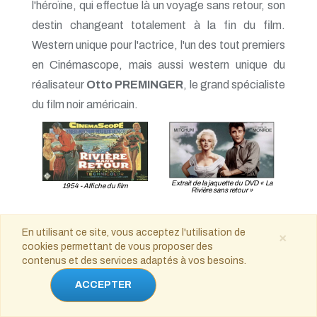
l'héroïne, qui effectue là un voyage sans retour, son
destin changeant totalement à la fin du film.
Western unique pour l'actrice, l'un des tout premiers
en Cinémascope, mais aussi western unique du
réalisateur
Otto PREMINGER
, le grand spécialiste
du film noir américain.
Extrait de la jaquette du DVD « La
1954 - Affiche du film
Rivière sans retour »
En utilisant ce site, vous acceptez l'utilisation de
×
cookies permettant de vous proposer des
contenus et des services adaptés à vos besoins.
Fernandel
ACCEPTER
Autre acteur qui s'est illustré
dans le western, même si