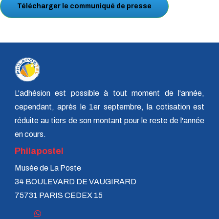
Télécharger le communiqué de presse
TP - Juin 2019
TP - Mai 2019
TP - Avril 2019
TP - Mars 2019
TP - Février 2019
TP - Janvier 2019
TP - Décembre 2018
TP - Novembre 2018
TP - Octobre 2018
L'adhésion est possible à tout moment de l'année,
TP - Septembre 2018
TP - Août 2018
cependant, après le 1er septembre, la cotisation est
TP - Juillet 2018
réduite au tiers de son montant pour le reste de l'année
TP - Juin 2018
en cours.
TP - Mai 2018
TP - Avril 2018
Philapostel
TP - Mars 2018
TP - Février 2018
Musée de La Poste
TP - Janvier 2018
34 BOULEVARD DE VAUGIRARD
75731 PARIS CEDEX 15