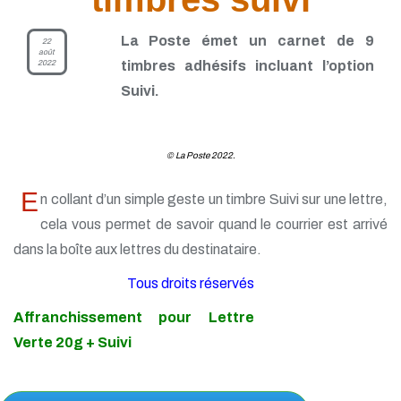
TP - Juin 2021
TP - Mai 2021
TP - Avril 2021
La Poste émet un carnet de 9
22
août
TP - Mars 2021
2022
timbres adhésifs incluant l’option
TP - Février 2021
Suivi.
TP - Janvier 2021
TP - Novembre 2020
TP - Octobre 2020
TP - Septembre 2020
© La Poste 2022.
TP - Août 2020
TP - Juillet 2020
E
n collant d’un simple geste un timbre Suivi sur une lettre,
TP - Juin 2020
TP - Mai 2020
cela vous permet de savoir quand le courrier est arrivé
TP - Avril 2020
dans la boîte aux lettres du destinataire.
TP - Mars 2020
TP - Février 2020
Tous droits réservés
TP - Janvier 2020
TP - Décembre 2019
Affranchissement pour Lettre
TP - Novembre 2019
Verte 20g + Suivi
TP - Octobre 2019
TP - Septembre 2019
TP - Août 2019
TP - Juillet 2019