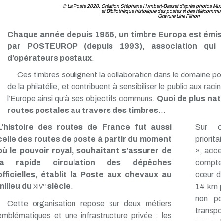
© La Poste 2020. Création Stéphane Humbert-Basset d'après photos Musée
et Bibliothèque historique des postes et des télécommun
Gravure Line Filhon
Chaque année depuis 1956, un timbre Europa est émi
par POSTEUROP (depuis 1993), association qui 
d’opérateurs postaux
.
Ces timbres soulignent la collaboration dans le domaine po
de la philatélie, et contribuent à sensibiliser le public aux rac
l’Europe ainsi qu’à ses objectifs communs.
Quoi de plus na
routes postales au travers des timbres
…
L’histoire des routes de France fut aussi
Sur c
celle des routes de poste à partir du moment
priorit
où le pouvoir royal, souhaitant s’assurer de
», acce
la rapide circulation des dépêches
compte
officielles, établit la Poste aux chevaux au
cœur 
milieu du
siècle
.
14 km p
e
XIV
non po
Cette organisation repose sur deux métiers
transp
emblématiques et une infrastructure privée : les