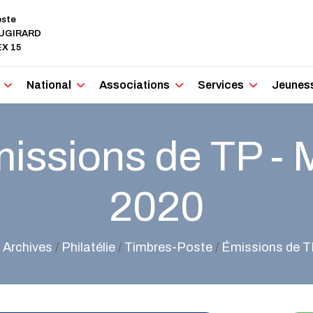
oste
AUGIRARD
X 15
National
Associations
Services
Jeunes
issions de TP - 
2020
/
Archives
/
Philatélie
/
Timbres-Poste
/
Émissions de T