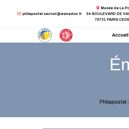
Musée de La P
philapostel.secnat@wanadoo.fr
34 BOULEVARD DE V
75731 PARIS CEDE
Accueil
Ém
Philapostel