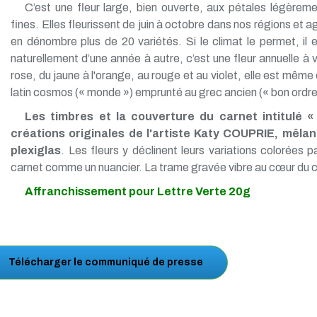
C’est une fleur large, bien ouverte, aux pétales légèreme
fines. Elles fleurissent de juin à octobre dans nos régions e
en dénombre plus de 20 variétés. Si le climat le permet, i
naturellement d’une année à autre, c’est une fleur annuelle à 
rose, du jaune à l'orange, au rouge et au violet, elle est même
latin cosmos (« monde ») emprunté au grec ancien (« bon ordre; 
Les timbres et la couverture du carnet intitulé 
créations originales de l'artiste Katy COUPRIE, mêla
plexiglas
. Les fleurs y déclinent leurs variations colorées 
carnet comme un nuancier. La trame gravée vibre au cœur du
Affranchissement pour Lettre Verte 20g
Télécharger le communiqué de presse