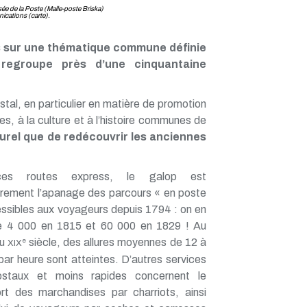
 de la Poste (Malle-poste Briska)
ications (carte).
s sur une thématique commune définie
regroupe près d’une cinquantaine
stal, en particulier en matière de promotion
ines, à la culture et à l’histoire communes de
turel que de redécouvrir les anciennes
es routes express, le galop est
airement l’apanage des parcours « en poste
ssibles aux voyageurs depuis 1794 : on en
 4 000 en 1815 et 60 000 en 1829 ! Au
du
siècle, des allures moyennes de 12 à
e
XIX
ar heure sont atteintes. D’autres services
staux et moins rapides concernent le
ort des marchandises par charriots, ainsi