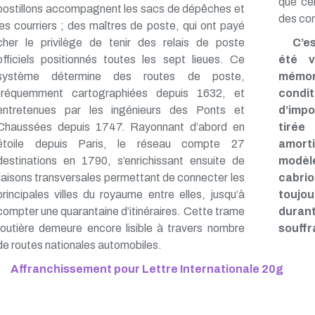
que ce
postillons accompagnent les sacs de dépêches et
des co
les courriers ; des maîtres de poste, qui ont payé
cher le privilège de tenir des relais de poste
C’es
officiels positionnés toutes les sept lieues. Ce
été v
système détermine des routes de poste,
mémor
fréquemment cartographiées depuis 1632, et
condi
entretenues par les ingénieurs des Ponts et
d’impo
Chaussées depuis 1747. Rayonnant d’abord en
tirée
étoile depuis Paris, le réseau compte 27
amort
destinations en 1790, s’enrichissant ensuite de
modèle
liaisons transversales permettant de connecter les
cabrio
principales villes du royaume entre elles, jusqu’à
toujou
compter une quarantaine d’itinéraires. Cette trame
durant
routière demeure encore lisible à travers nombre
souffr
de routes nationales automobiles.
Affranchissement pour Lettre Internationale 20g