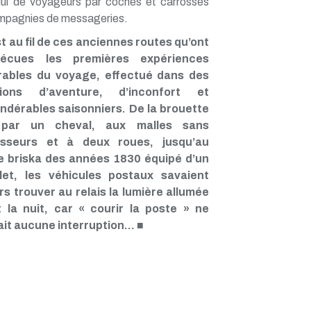
lui de voyageurs par coches et carrosses
mpagnies de messageries.
t au fil de ces anciennes routes qu’ont
écues les premières expériences
ables du voyage, effectué dans des
tions d’aventure, d’inconfort et
ndérables saisonniers. De la brouette
 par un cheval, aux malles sans
isseurs et à deux roues, jusqu’au
 briska des années 1830 équipé d’un
let, les véhicules postaux savaient
rs trouver au relais la lumière allumée
 la nuit, car « courir la poste » ne
ait aucune interruption…
■