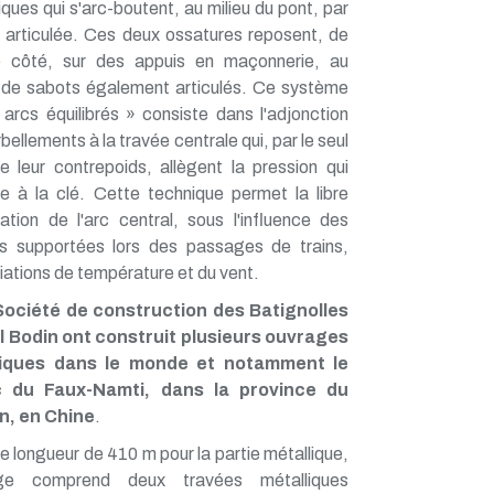
ques qui s'arc-boutent, au milieu du pont, par
é articulée. Ces deux ossatures reposent, de
 côté, sur des appuis en maçonnerie, au
de sabots également articulés. Ce système
 arcs équilibrés » consiste dans l'adjonction
bellements à la travée centrale qui, par le seul
e leur contrepoids, allègent la pression qui
ce à la clé. Cette technique permet la libre
ation de l'arc central, sous l'influence des
s supportées lors des passages de trains,
iations de température et du vent.
Société de construction des Batignolles
l Bodin ont construit plusieurs ouvrages
liques dans le monde et notamment le
c du Faux-Namti, dans la province du
n, en Chine
.
e longueur de 410 m pour la partie métallique,
rage comprend deux travées métalliques