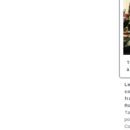
T
à
Le
co
fr
Ro
Ta
po
Ca