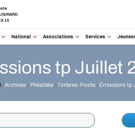
oste
AUGIRARD
X 15
National
Associations
Services
Jeunes
sions tp Juillet
l
/
Archives
/
Philatélie
/
Timbres-Poste
/
Émissions tp J