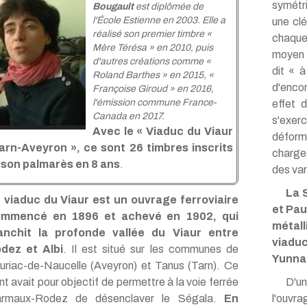
symétri
Bougault
est diplômée de
l'École Estienne en 2003. Elle a
une cl
réalisé son premier timbre «
chaque
Mère Térésa » en 2010, puis
moyen 
d'autres créations comme «
dit « à
Roland Barthes » en 2015, «
d'encor
Françoise Giroud » en 2016,
l'émission commune France-
effet d
Canada en 2017.
s'exer
Avec le « Viaduc du Viaur
déform
arn-Aveyron », ce sont 26 timbres inscrits
charge
 son palmarès en 8 ans
.
des var
La 
 viaduc du Viaur est un ouvrage ferroviaire
et Pau
mmencé en 1896 et achevé en 1902, qui
métal
anchit la profonde vallée du Viaur entre
viadu
dez et Albi
. Il est situé sur les communes de
Yunna
uriac-de-Naucelle (Aveyron) et Tanus (Tarn). Ce
nt avait pour objectif de permettre à la voie ferrée
D'un
rmaux-Rodez de désenclaver le Ségala.
En
l'ouv