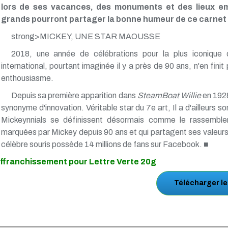
lors de ses vacances, des monuments et des lieux em
grands pourront partager la bonne humeur de ce carnet s
strong>MICKEY, UNE STAR MAOUSSE
2018, une année de célébrations pour la plus iconique
international, pourtant imaginée il y a près de 90 ans, n'en fin
enthousiasme.
Depuis sa première apparition dans
SteamBoat Willie
en 1928
synonyme d'innovation. Véritable star du 7e art, Il a d'ailleurs so
Mickeynnials se définissent désormais comme le rassemble
marquées par Mickey depuis 90 ans et qui partagent ses valeur
célèbre souris possède 14 millions de fans sur Facebook. ■
ffranchissement pour Lettre Verte 20g
Télécharger l