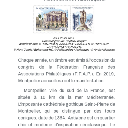
© La Poste 2019.
Dessin et gravure : Sophie Beaujard
d'après photos © ROLLINGER- ANA/ONLYFRANCE.FR, © TRIPELON-
JARRY/ONLYFRANCE.FR,
© Henri Comte / Epicureans HC, © Philippe Roy / Aurimages - © Andia / Monasse
Chaque année, un timbre est émis à l'occasion du
congrès de la Fédération Française des
Associations Philatéliques (F.F.A.P.). En 2019,
Montpellier accueillera cette manifestation.
Montpellier, ville du sud de la France, est
située à 10 km de la mer Méditerranée.
L'imposante cathédrale gothique Saint-Pierre de
Montpellier, qui se distingue par des tours
coniques, date de 1364. Antigone est un quartier
chic et moderne d'inspiration néoclassique. Le