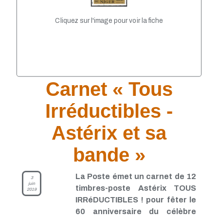
TP - Avril 2021
TP - Mars 2021
Cliquez sur l'image pour voir la fiche
TP - Février 2021
TP - Janvier 2021
TP - Novembre 2020
TP - Octobre 2020
TP - Septembre 2020
TP - Août 2020
TP - Juillet 2020
Carnet « Tous
TP - Juin 2020
TP - Mai 2020
Irréductibles -
TP - Avril 2020
TP - Mars 2020
Astérix et sa
TP - Février 2020
TP - Janvier 2020
bande »
TP - Décembre 2019
TP - Novembre 2019
TP - Octobre 2019
La Poste émet un carnet de 12
3
TP - Septembre 2019
juin
timbres-poste Astérix TOUS
TP - Août 2019
2019
TP - Juillet 2019
IRRéDUCTIBLES ! pour fêter le
TP - Juin 2019
60 anniversaire du célèbre
TP - Mai 2019