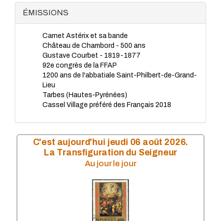
TP - Mai 2023
ÉMISSIONS
TP - Avril 2023
TP - Mars 2023
Carnet Astérix et sa bande
TP - Février 2023
Château de Chambord - 500 ans
TP - Janvier 2023
Gustave Courbet - 1819-1877
TP - Novembre 2022
92e congrès de la FFAP
TP - Octobre 2022
1200 ans de l'abbatiale Saint-Philbert-de-Grand-
TP - Septembre 2022
Lieu
TP - Août 2022
Tarbes (Hautes-Pyrénées)
TP - Juillet 2022
Cassel Village préféré des Français 2018
TP - Juin 2022
TP - Mai 2022
TP - Avril 2022
TP - Mars 2022
C'est aujourd'hui jeudi 06 août 2026.
TP - Février 2022
La Transfiguration du Seigneur
TP - Janvier 2022
Au jour le jour
TP - Novembre 2021
TP - Octobre 2021
TP - Septembre 2021
TP - Juillet 2021
TP - Juin 2021
TP - Mai 2021