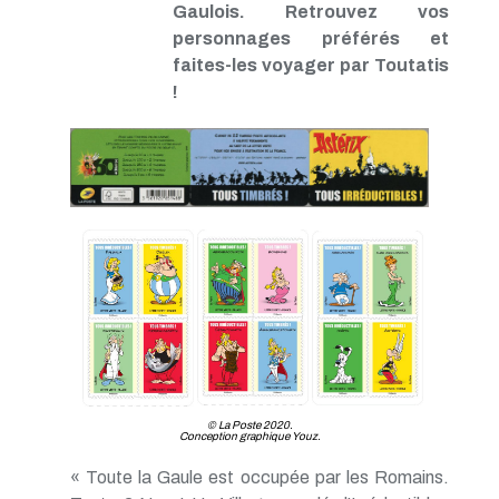
Gaulois. Retrouvez vos
TP - Avril 2019
personnages préférés et
TP - Mars 2019
faites-les voyager par Toutatis
TP - Février 2019
TP - Janvier 2019
!
TP - Décembre 2018
TP - Novembre 2018
TP - Octobre 2018
TP - Septembre 2018
TP - Août 2018
TP - Juillet 2018
TP - Juin 2018
TP - Mai 2018
TP - Avril 2018
TP - Mars 2018
TP - Février 2018
TP - Janvier 2018
© La Poste 2020.
Conception graphique Youz.
« Toute la Gaule est occupée par les Romains.