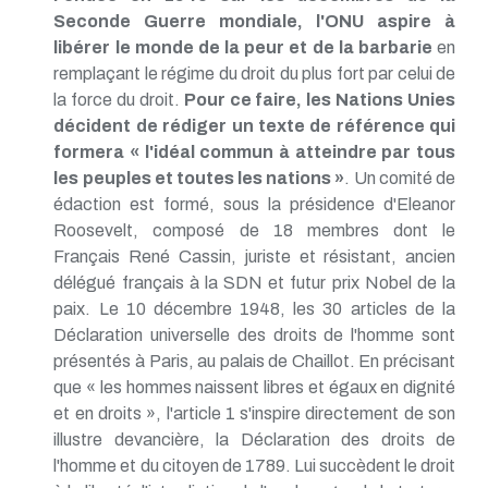
TP - Juin 2019
Seconde Guerre mondiale, l'ONU aspire à
TP - Mai 2019
libérer le monde de la peur et de la barbarie
en
TP - Avril 2019
remplaçant le régime du droit du plus fort par celui de
TP - Mars 2019
la force du droit.
Pour ce faire, les Nations Unies
TP - Février 2019
décident de rédiger un texte de référence qui
TP - Janvier 2019
TP - Décembre 2018
formera « l'idéal commun à atteindre par tous
TP - Novembre 2018
les peuples et toutes les nations »
. Un comité de
TP - Octobre 2018
édaction est formé, sous la présidence d'Eleanor
TP - Septembre 2018
Roosevelt, composé de 18 membres dont le
TP - Août 2018
Français René Cassin, juriste et résistant, ancien
TP - Juillet 2018
TP - Juin 2018
délégué français à la SDN et futur prix Nobel de la
TP - Mai 2018
paix. Le 10 décembre 1948, les 30 articles de la
TP - Avril 2018
Déclaration universelle des droits de l'homme sont
TP - Mars 2018
présentés à Paris, au palais de Chaillot. En précisant
TP - Février 2018
que « les hommes naissent libres et égaux en dignité
TP - Janvier 2018
et en droits », l'article 1 s'inspire directement de son
illustre devancière, la Déclaration des droits de
l'homme et du citoyen de 1789. Lui succèdent le droit