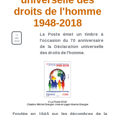
TP - Juin 2021
TP - Mai 2021
droits de l'homme
TP - Avril 2021
TP - Mars 2021
1948-2018
TP - Février 2021
TP - Janvier 2021
TP - Novembre 2020
La Poste émet un timbre à
11
TP - Octobre 2020
déc.
l'occasion du 70 anniversaire
2018
TP - Septembre 2020
de la Déclaration universelle
TP - Août 2020
TP - Juillet 2020
des droits de l'homme.
TP - Juin 2020
TP - Mai 2020
TP - Avril 2020
TP - Mars 2020
TP - Février 2020
TP - Janvier 2020
TP - Décembre 2019
TP - Novembre 2019
TP - Octobre 2019
© La Poste 2018.
TP - Septembre 2019
Création Michel Granger, mise en page Vicente Granger.
TP - Août 2019
Fondée en 1945 sur les décombres de la
TP - Juillet 2019