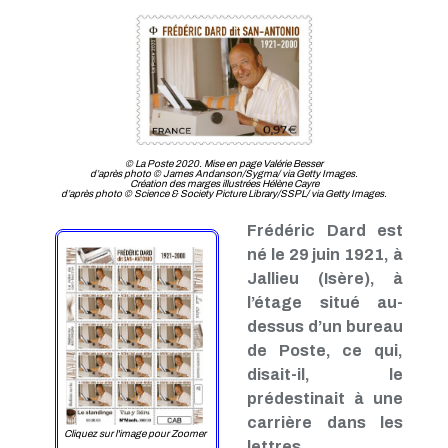
© La Poste 2020. Mise en page Valérie Besser
d’après photo © James Andanson/Sygma/ via Getty Images.
Création des marges illustrées Hélène Cayre
d’après photo © Science & Society Picture Library/SSPL/ via Getty Images.
Frédéric Dard est
né le 29 juin 1921, à
Jallieu (Isère), à
l’étage situé au-
dessus d’un bureau
de Poste, ce qui,
disait-il, le
prédestinait à une
carrière dans les
Cliquez sur l'image pour Zoomer
lettres…