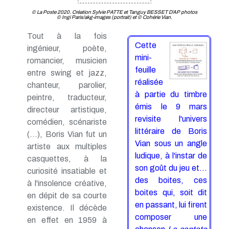
© La Poste 2020. Création Sylvie PATTE et Tanguy BESSET D’AP photos
© Ingi Paris/akg-images (portrait) et © Cohérie Vian.
Tout à la fois
Cette
ingénieur, poète,
mini-
romancier, musicien
feuille
entre swing et jazz,
réalisée
chanteur, parolier,
à partie du timbre
peintre, traducteur,
émis le 9 mars
directeur artistique,
revisite l'univers
comédien, scénariste
littéraire de Boris
(...), Boris Vian fut un
Vian sous un angle
artiste aux multiples
ludique, à l'instar de
casquettes, à la
son goût du jeu et…
curiosité insatiable et
des boites, ces
à l'insolence créative,
boites qui, soit dit
en dépit de sa courte
en passant, lui firent
existence. Il décède
composer une
en effet en 1959 à