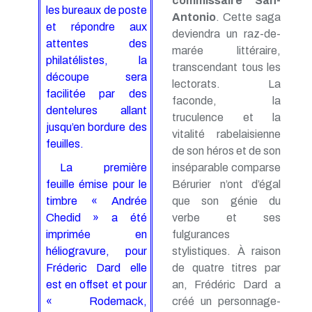
commissaire San-
les bureaux de poste
Antonio
. Cette saga
et répondre aux
deviendra un raz-de-
attentes des
marée littéraire,
philatélistes, la
transcendant tous les
découpe sera
lectorats. La
facilitée par des
faconde, la
dentelures allant
truculence et la
jusqu’en bordure des
vitalité rabelaisienne
feuilles.
de son héros et de son
inséparable comparse
La première
Bérurier n’ont d’égal
feuille émise pour le
que son génie du
timbre « Andrée
verbe et ses
Chedid » a été
fulgurances
imprimée en
stylistiques. À raison
héliogravure, pour
de quatre titres par
Fréderic Dard elle
an, Frédéric Dard a
est en offset et pour
créé un personnage-
« Rodemack,