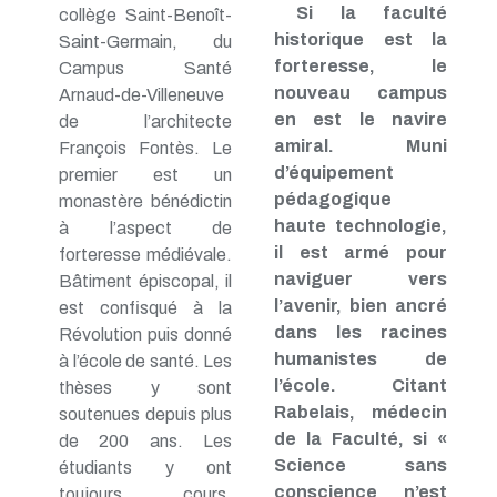
Si la faculté
collège Saint-Benoît-
historique est la
Saint-Germain, du
forteresse, le
Campus Santé
nouveau campus
Arnaud-de-Villeneuve
en est le navire
de l’architecte
amiral. Muni
François Fontès. Le
d’équipement
premier est un
pédagogique
monastère bénédictin
haute technologie,
à l’aspect de
il est armé pour
forteresse médiévale.
naviguer vers
Bâtiment épiscopal, il
l’avenir, bien ancré
est confisqué à la
dans les racines
Révolution puis donné
humanistes de
à l’école de santé. Les
l’école. Citant
thèses y sont
Rabelais, médecin
soutenues depuis plus
de la Faculté, si «
de 200 ans. Les
Science sans
étudiants y ont
conscience n’est
toujours cours,