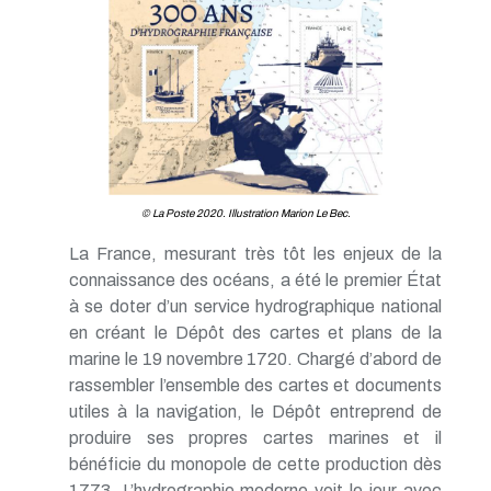
TP - Avril 2019
TP - Mars 2019
TP - Février 2019
TP - Janvier 2019
TP - Décembre 2018
TP - Novembre 2018
TP - Octobre 2018
TP - Septembre 2018
TP - Août 2018
© La Poste 2020. Illustration Marion Le Bec.
TP - Juillet 2018
TP - Juin 2018
La France, mesurant très tôt les enjeux de la
TP - Mai 2018
connaissance des océans, a été le premier État
TP - Avril 2018
à se doter d’un service hydrographique national
TP - Mars 2018
TP - Février 2018
en créant le Dépôt des cartes et plans de la
TP - Janvier 2018
marine le 19 novembre 1720. Chargé d’abord de
rassembler l’ensemble des cartes et documents
utiles à la navigation, le Dépôt entreprend de
produire ses propres cartes marines et il
bénéficie du monopole de cette production dès
1773. L’hydrographie moderne voit le jour avec