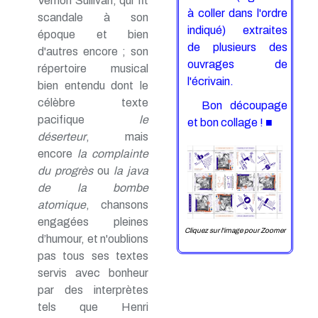
Vernon Sullivan, qui fit
à coller dans l'ordre
scandale à son
indiqué) extraites
époque et bien
de plusieurs des
d'autres encore ; son
ouvrages de
répertoire musical
l'écrivain.
bien entendu dont le
célèbre texte
Bon découpage
pacifique
le
et bon collage ! ■
déserteur
, mais
encore
la complainte
du progrès
ou
la java
de la bombe
atomique
, chansons
engagées pleines
Cliquez sur l'image pour Zoomer
d’humour, et n'oublions
pas tous ses textes
servis avec bonheur
par des interprètes
tels que Henri