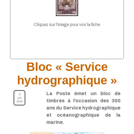
TP - Avril 2021
TP - Mars 2021
TP - Février 2021
TP - Janvier 2021
Cliquez sur l'image pour voir la fiche
TP - Novembre 2020
TP - Octobre 2020
TP - Septembre 2020
TP - Août 2020
TP - Juillet 2020
TP - Juin 2020
TP - Mai 2020
Bloc « Service
TP - Avril 2020
TP - Mars 2020
hydrographique »
TP - Février 2020
TP - Janvier 2020
TP - Décembre 2019
La Poste émet un bloc de
8
TP - Novembre 2019
juin
timbres à l’occasion des 300
2020
TP - Octobre 2019
ans du Service hydrographique
TP - Septembre 2019
et océanographique de la
TP - Août 2019
TP - Juillet 2019
marine.
TP - Juin 2019
TP - Mai 2019