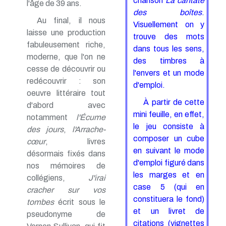
chanson
La cantate
l'âge de 39 ans.
des boîtes
.
Au final, il nous
Visuellement on y
laisse une production
trouve des mots
fabuleusement riche,
dans tous les sens,
moderne, que l'on ne
des timbres à
cesse de découvrir ou
l'envers et un mode
redécouvrir : son
d'emploi.
oeuvre littéraire tout
À partir de cette
d'abord avec
mini feuille, en effet,
notamment
l'Écume
le jeu consiste à
des jours
,
l'Arrache-
composer un cube
cœur
, livres
en suivant le mode
désormais fixés dans
d'emploi figuré dans
nos mémoires de
les marges et en
collégiens,
J'irai
case 5 (qui en
cracher sur vos
constituera le fond)
tombes
écrit sous le
et un livret de
pseudonyme de
citations (vignettes