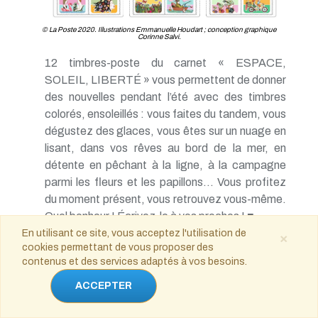
© La Poste 2020. Illustrations Emmanuelle Houdart ; conception graphique
Corinne Salvi.
12 timbres-poste du carnet « ESPACE,
SOLEIL, LIBERTÉ » vous permettent de donner
des nouvelles pendant l’été avec des timbres
colorés, ensoleillés : vous faites du tandem, vous
dégustez des glaces, vous êtes sur un nuage en
lisant, dans vos rêves au bord de la mer, en
détente en pêchant à la ligne, à la campagne
parmi les fleurs et les papillons... Vous profitez
du moment présent, vous retrouvez vous-même.
Quel bonheur ! Écrivez-le à vos proches ! ■
En utilisant ce site, vous acceptez l'utilisation de
×
Affranchissement pour Lettre Verte 20g
cookies permettant de vous proposer des
contenus et des services adaptés à vos besoins.
ACCEPTER
Télécharger le communiqué de presse