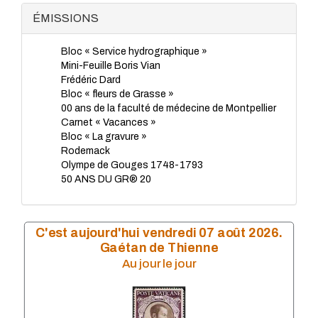
TP - Mai 2023
ÉMISSIONS
TP - Avril 2023
TP - Mars 2023
Bloc « Service hydrographique »
TP - Février 2023
Mini-Feuille Boris Vian
TP - Janvier 2023
Frédéric Dard
TP - Novembre 2022
Bloc « fleurs de Grasse »
TP - Octobre 2022
00 ans de la faculté de médecine de Montpellier
TP - Septembre 2022
Carnet « Vacances »
TP - Août 2022
Bloc « La gravure »
TP - Juillet 2022
Rodemack
TP - Juin 2022
Olympe de Gouges 1748-1793
TP - Mai 2022
50 ANS DU GR® 20
TP - Avril 2022
TP - Mars 2022
TP - Février 2022
TP - Janvier 2022
C'est aujourd'hui vendredi 07 août 2026.
TP - Novembre 2021
Gaétan de Thienne
TP - Octobre 2021
Au jour le jour
TP - Septembre 2021
TP - Juillet 2021
TP - Juin 2021
TP - Mai 2021