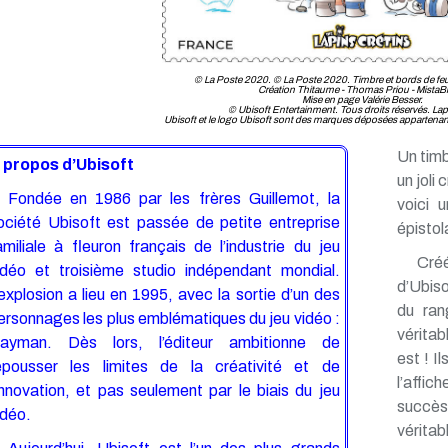
© La Poste 2020. © La Poste 2020. Timbre et bords de feui
Création Thitaume - Thomas Priou - MistaBl
Mise en page Valérie Besser.
© Ubisoft Entertainment. Tous droits réservés. Lap
Ubisoft et le logo Ubisoft sont des marques déposées appartenan
Un timb
 propos d’Ubisoft
un joli
Fondée en 1986 par les frères Guillemot, la
voici 
ociété Ubisoft est passée de petite entreprise
épisto
amiliale à fleuron français de l’industrie du jeu
Créé
idéo et troisième studio indépendant mondial.
d’Ubiso
’explosion a lieu en 1995, avec la sortie d’un des
du ran
ersonnages les plus emblématiques du jeu vidéo :
véritab
ayman. Dès lors, l’éditeur ambitionne de
est ! I
epousser les limites de la créativité et de
l’affic
’innovation, et pas seulement par le biais du jeu
succès
idéo.
vérita