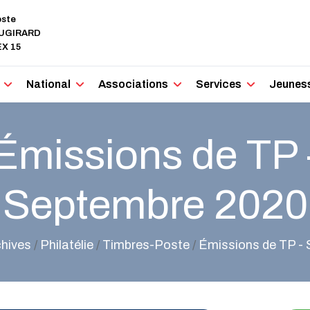
oste
AUGIRARD
X 15
National
Associations
Services
Jeunes
Émissions de TP 
Septembre 2020
chives
/
Philatélie
/
Timbres-Poste
/
Émissions de TP -