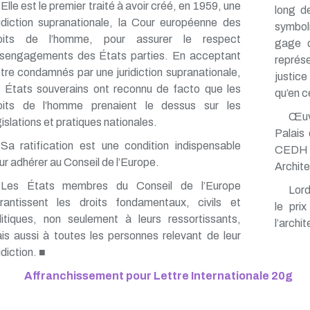
Elle est le premier traité à avoir créé, en 1959, une
long de
ridiction supranationale, la Cour européenne des
symbol
oits de l’homme, pour assurer le respect
gage d
sengagements des États parties. En acceptant
représe
être condamnés par une juridiction supranationale,
justice 
s États souverains ont reconnu de facto que les
qu’en ce
oits de l’homme prenaient le dessus sur les
Œuvr
gislations et pratiques nationales.
Palais
Sa ratification est une condition indispensable
CEDH d
ur adhérer au Conseil de l’Europe.
Archit
Les États membres du Conseil de l’Europe
Lord
rantissent les droits fondamentaux, civils et
le pri
litiques, non seulement à leurs ressortissants,
l’archi
is aussi à toutes les personnes relevant de leur
idiction. ■
Affranchissement pour Lettre Internationale 20g