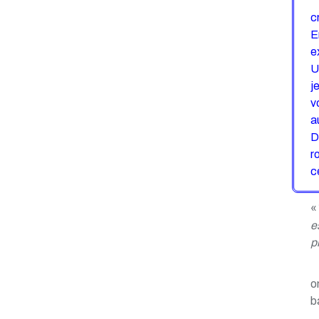
c
E
e
U
j
v
a
D
r
c
«
e
p
o
b