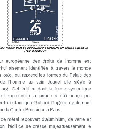
020. Mise en page de Valérie Besser d’après une conception graphique
d’Ivan HARBOUR.
r européenne des droits de l’homme est
d’hui aisément identifiée à travers le monde
n logo, qui reprend les formes du Palais des
 de l’homme au sein duquel elle siège à
ourg. Cet édifice dont la forme symbolique
re et représente la justice a été conçu par
itecte britannique Richard Rogers, également
ur du Centre Pompidou à Paris.
 de métal recouvert d’aluminium, de verre et
on, l’édifice se dresse majestueusement le