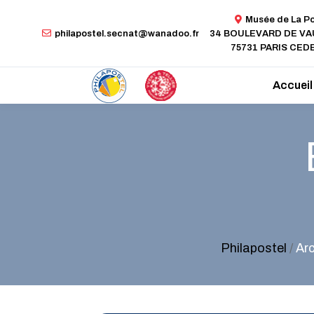
Musée de La P
philapostel.secnat@wanadoo.fr
34 BOULEVARD DE V
75731 PARIS CEDE
Accueil
Philapostel
/
Ar