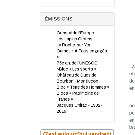
TP - Juillet 2023
TP - Juin 2023
TP - Mai 2023
ÉMISSIONS
TP - Avril 2023
TP - Mars 2023
Conseil de l'Europe
TP - Février 2023
Les Lapins Crétins
TP - Janvier 2023
La Roche-sur-Yon
TP - Novembre 2022
Carnet « # Tous engagés
TP - Octobre 2022
»
TP - Septembre 2022
75e an. de l'UNESCO
TP - Août 2022
La
>Bloc « Les sports »
TP - Juillet 2022
ét
Château de Ducs de
TP - Juin 2022
do
Bourbon - Montluçon
TP - Mai 2022
Bloc « Terre des Hommes »
en
TP - Avril 2022
Blocs « Patrimoine de
TP - Mars 2022
France »
TP - Février 2022
éq
Jacques Chirac - 1932-
TP - Janvier 2022
2019
TP - Novembre 2021
pe
TP - Octobre 2021
en
TP - Septembre 2021
la
TP - Juillet 2021
C'est aujourd'hui vendredi