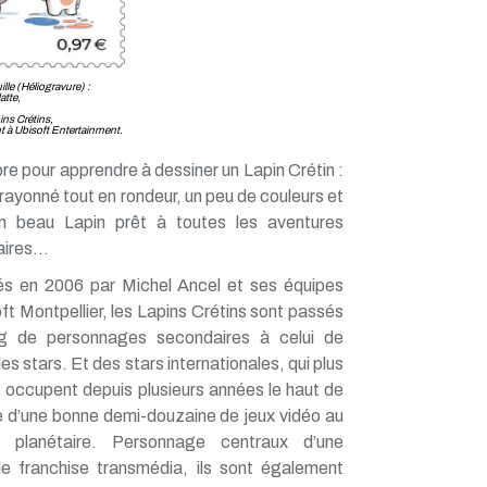
lle (Héliogravure) :
atte,
ins Crétins,
t à Ubisoft Entertainment.
re pour apprendre à dessiner un Lapin Crétin :
 crayonné tout en rondeur, un peu de couleurs et
un beau Lapin prêt à toutes les aventures
laires…
s en 2006 par Michel Ancel et ses équipes
ft Montpellier, les Lapins Crétins sont passés
g de personnages secondaires à celui de
les stars. Et des stars internationales, qui plus
ls occupent depuis plusieurs années le haut de
he d’une bonne demi-douzaine de jeux vidéo au
 planétaire. Personnage centraux d’une
ble franchise transmédia, ils sont également