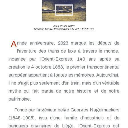
TP - Juin 2019
TP - Mai 2019
TP - Avril 2019
TP - Mars 2019
© La Poste 2023.
TP - Février 2019
Création Broll & Prascida © ORIENT EXPRESS.
TP - Janvier 2019
TP - Décembre 2018
A
nnée anniversaire, 2023 marque les débuts de
TP - Novembre 2018
TP - Octobre 2018
l'aventure des trains de luxe à travers le monde,
TP - Septembre 2018
incarnée par l'Orient-Express. 140 ans après sa
TP - Août 2018
création le 4 octobre 1883, le premier transcontinental
TP - Juillet 2018
TP - Juin 2018
européen appartient à toutes les mémoires. Aujourd'hui,
TP - Mai 2018
il ne s'agit plus seulement d'un train, mais d'un véritable
TP - Avril 2018
TP - Mars 2018
mythe qui fait partie de notre histoire et de notre
TP - Février 2018
patrimoine.
TP - Janvier 2018
Fondé par l'ingénieur belge Georges Nagelmackers
(1845-1905), issu d'une famille d'industriels et de
banquiers originaires de Liège, l'Orient-Express est