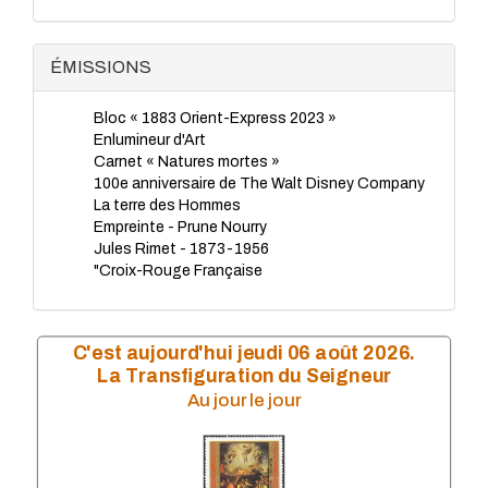
TP - Juillet 2023
TP - Juin 2023
TP - Mai 2023
ÉMISSIONS
TP - Avril 2023
TP - Mars 2023
Bloc « 1883 Orient-Express 2023 »
TP - Février 2023
Enlumineur d'Art
TP - Janvier 2023
Carnet « Natures mortes »
TP - Novembre 2022
100e anniversaire de The Walt Disney Company
TP - Octobre 2022
La terre des Hommes
TP - Septembre 2022
Empreinte - Prune Nourry
TP - Août 2022
Jules Rimet - 1873-1956
TP - Juillet 2022
"Croix-Rouge Française
TP - Juin 2022
TP - Mai 2022
TP - Avril 2022
TP - Mars 2022
C'est aujourd'hui jeudi 06 août 2026.
TP - Février 2022
La Transfiguration du Seigneur
TP - Janvier 2022
Au jour le jour
TP - Novembre 2021
TP - Octobre 2021
TP - Septembre 2021
TP - Juillet 2021