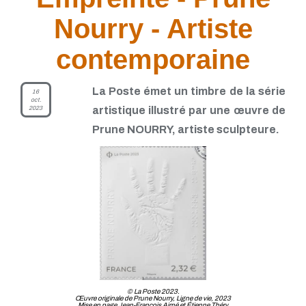
Nourry - Artiste
contemporaine
La Poste émet un timbre de la série
16
oct.
2023
artistique illustré par une œuvre de
Prune NOURRY, artiste sculpteure.
© La Poste 2023.
Œuvre originale de Prune Nourry, Ligne de vie, 2023
Mise en page Jean-François Aimé et Étienne Théry