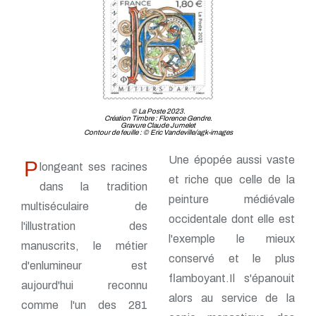
© La Poste 2023.
Création Timbre : Florence Gendre.
Gravure Claude Jumelet
Contour de feuille : © Eric Vandeville/agk-images
Une épopée aussi vaste
P
longeant ses racines
et riche que celle de la
dans la tradition
peinture médiévale
multiséculaire de
occidentale dont elle est
l'illustration des
l'exemple le mieux
manuscrits, le métier
conservé et le plus
d'enlumineur est
flamboyant.Il s'épanouit
aujourd'hui reconnu
alors au service de la
comme l'un des 281