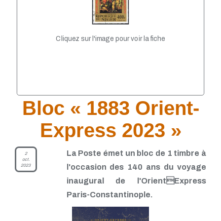
TP - Juin 2021
TP - Mai 2021
TP - Avril 2021
TP - Mars 2021
Cliquez sur l'image pour voir la fiche
TP - Février 2021
TP - Janvier 2021
TP - Novembre 2020
TP - Octobre 2020
TP - Septembre 2020
TP - Août 2020
TP - Juillet 2020
Bloc « 1883 Orient-
TP - Juin 2020
TP - Mai 2020
Express 2023 »
TP - Avril 2020
TP - Mars 2020
TP - Février 2020
La Poste émet un bloc de 1 timbre à
2
TP - Janvier 2020
oct.
2023
l'occasion des 140 ans du voyage
TP - Décembre 2019
TP - Novembre 2019
inaugural de l'OrientExpress
TP - Octobre 2019
Paris-Constantinople.
TP - Septembre 2019
TP - Août 2019
TP - Juillet 2019