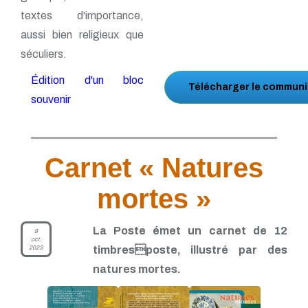
textes d'importance,
aussi bien religieux que
séculiers.
Édition d'un bloc
Télécharger le communi
souvenir
Carnet « Natures
mortes »
La Poste émet un carnet de 12
9
oct.
2023
timbresposte, illustré par des
natures mortes.