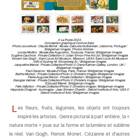
© La Poste 2023.
Conception graphique Corinne Salvi.
Photo couverture : Claude Monet : Museu Calouste Gulbenkian, Lisbonne, Portugal /
Bridgeman Images. Photos timbres :
Louise Moillon : Musée des Augustins, Toulouse, France / Bridgeman Images
Eugène Cauchoix : Private Collection © Julian Simon Fine Art Ltd / Bridgeman Images
Vincent Van Gogh : Saint Louis Art Museum, Missouri, USA© Saint Louis Art Museum
/Gift of Sydney M. Shoenberg Sr. / Bridgeman Images
Jacqueline Marval : Private CollectionPhoto © Crane Kalman Gallery, London, UK /
Bridgeman Images.
Paul Cézanne : Musée d'Orsay, Paris, France / Bridgeman Images
Berthe Morisot : Private CollectionPhoto © Christie's Images /Bridgeman Images
Pierre-Auguste Renoir : Private Collection / Bridgeman Images
Georges Valmier : Private CollectionPhoto © Christie's Images / Bridgeman Images.
Édouard Manet : Bridgeman Images
Félix Vallotton : Private CollectionPhoto © Christie's Images / Bridgeman Images
Hippolyte Chaignet : Aurimages - Jean Siméon Chardin : Detroit Institute of Arts, USA ©
Detroit Institute of Arts / Bridgeman Images
L
es fleurs, fruits, légumes, les objets ont toujours
inspiré les artistes. Genre pictural à part entière, la «
nature morte » joue sur la forme et la lumière et sublime
le réel. Van Gogh, Renoir, Monet, Cézanne et d'autres