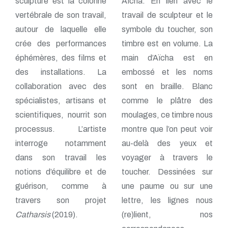
sculpture est la colonne
Aïcha. En lien avec le
vertébrale de son travail,
travail de sculpteur et le
autour de laquelle elle
symbole du toucher, son
crée des performances
timbre est en volume. La
éphémères, des films et
main d’Aïcha est en
des installations. La
embossé et les noms
collaboration avec des
sont en braille. Blanc
spécialistes, artisans et
comme le plâtre des
scientifiques, nourrit son
moulages, ce timbre nous
processus. L’artiste
montre que l’on peut voir
interroge notamment
au-delà des yeux et
dans son travail les
voyager à travers le
notions d’équilibre et de
toucher. Dessinées sur
guérison, comme à
une paume ou sur une
travers son projet
lettre, les lignes nous
Catharsis
(2019).
(re)lient, nos