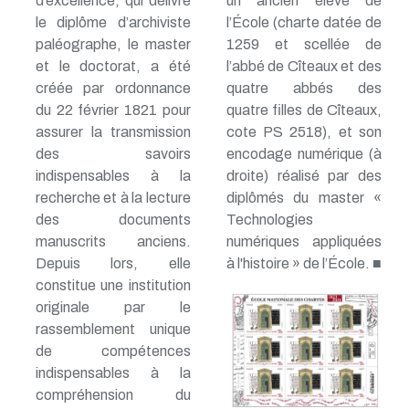
d’excellence, qui délivre
un ancien élève de
le diplôme d’archiviste
l’École (charte datée de
paléographe, le master
1259 et scellée de
et le doctorat, a été
l’abbé de Cîteaux et des
créée par ordonnance
quatre abbés des
du 22 février 1821 pour
quatre filles de Cîteaux,
assurer la transmission
cote PS 2518), et son
des savoirs
encodage numérique (à
indispensables à la
droite) réalisé par des
recherche et à la lecture
diplômés du master «
des documents
Technologies
manuscrits anciens.
numériques appliquées
Depuis lors, elle
à l'histoire » de l’École. ■
constitue une institution
originale par le
rassemblement unique
de compétences
indispensables à la
compréhension du