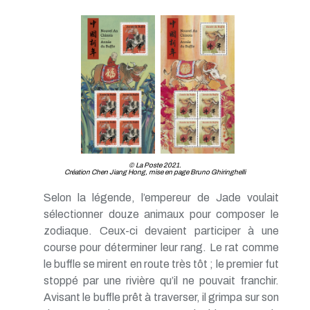
TP - Juin 2019
TP - Mai 2019
TP - Avril 2019
TP - Mars 2019
TP - Février 2019
TP - Janvier 2019
TP - Décembre 2018
TP - Novembre 2018
TP - Octobre 2018
TP - Septembre 2018
TP - Août 2018
TP - Juillet 2018
© La Poste 2021.
Création Chen Jiang Hong, mise en page Bruno Ghiringhelli
TP - Juin 2018
TP - Mai 2018
Selon la légende, l’empereur de Jade voulait
TP - Avril 2018
sélectionner douze animaux pour composer le
TP - Mars 2018
zodiaque. Ceux-ci devaient participer à une
TP - Février 2018
TP - Janvier 2018
course pour déterminer leur rang. Le rat comme
le buffle se mirent en route très tôt ; le premier fut
stoppé par une rivière qu’il ne pouvait franchir.
Avisant le buffle prêt à traverser, il grimpa sur son