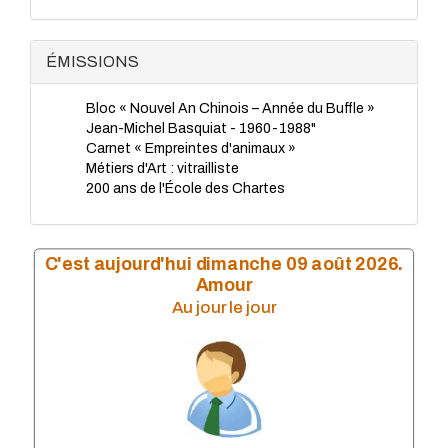
TP - Juillet 2023
TP - Juin 2023
TP - Mai 2023
ÉMISSIONS
TP - Avril 2023
TP - Mars 2023
Bloc « Nouvel An Chinois – Année du Buffle »
TP - Février 2023
Jean-Michel Basquiat - 1960-1988"
TP - Janvier 2023
Carnet « Empreintes d'animaux »
TP - Novembre 2022
Métiers d'Art : vitrailliste
TP - Octobre 2022
200 ans de l'École des Chartes
TP - Septembre 2022
TP - Août 2022
TP - Juillet 2022
TP - Juin 2022
C'est aujourd'hui dimanche 09 août 2026.
TP - Mai 2022
Amour
TP - Avril 2022
Au jour le jour
TP - Mars 2022
TP - Février 2022
TP - Janvier 2022
TP - Novembre 2021
TP - Octobre 2021
TP - Septembre 2021
TP - Juillet 2021