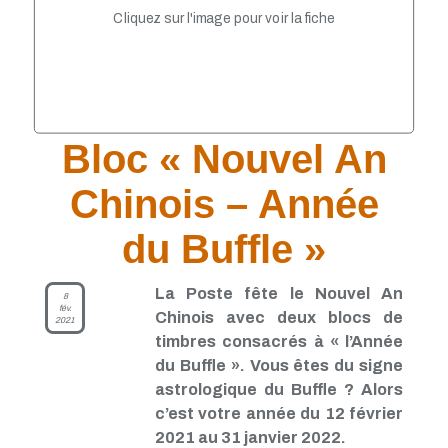
TP - Juin 2021
Cliquez sur l'image pour voir la fiche
TP - Mai 2021
TP - Avril 2021
TP - Mars 2021
TP - Février 2021
TP - Janvier 2021
TP - Novembre 2020
TP - Octobre 2020
Bloc « Nouvel An
TP - Septembre 2020
TP - Août 2020
Chinois – Année
TP - Juillet 2020
TP - Juin 2020
du Buffle »
TP - Mai 2020
TP - Avril 2020
TP - Mars 2020
La Poste fête le Nouvel An
8
TP - Février 2020
fév.
Chinois avec deux blocs de
2021
TP - Janvier 2020
timbres consacrés à « l’Année
TP - Décembre 2019
TP - Novembre 2019
du Buffle ». Vous êtes du signe
TP - Octobre 2019
astrologique du Buffle ? Alors
TP - Septembre 2019
c’est votre année du 12 février
TP - Août 2019
2021 au 31 janvier 2022.
TP - Juillet 2019