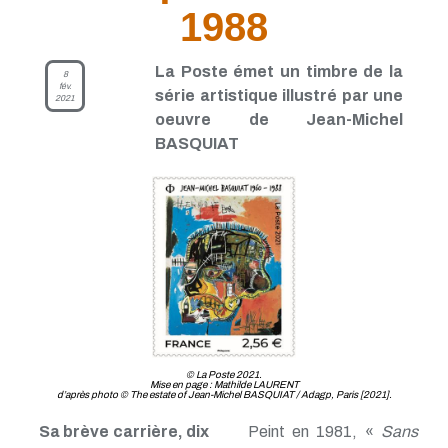
1988
La Poste émet un timbre de la
8
fév.
série artistique illustré par une
2021
oeuvre de Jean-Michel
BASQUIAT
© La Poste 2021.
Mise en page : Mathilde LAURENT
d’après photo © The estate of Jean-Michel BASQUIAT / Adagp, Paris [2021].
Sa brève carrière, dix
Peint en 1981, «
Sans