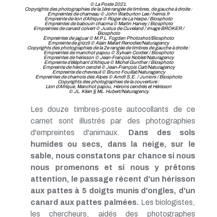
© La Poste 2021.
Copyrights des photographies de la 1ère rangée de timbres, de gauche à droite :
Empreintes de chameau © John Warburton Lee / hemis.fr
Empreinte de lion d’Afrique © Roger de La Harpe / Biosphoto
Empreintes de babouin chacma © Martin Harvey / Biosphoto
Empreintes de canard colvert © Justus de Cuveland / image BROKER /
Biosphoto
Empreintes de jaguar © M.P.L. Fogden Photoshot/Biosphoto
Empreinte de grizzli © Alain Mafart Renodier/Naturagency
Copyrights des photographies de la 2e rangée de timbres de gauche à droite :
Empreintes de manchot papou © Sylvain Cordier / Biosphoto
Empreintes de hérisson © Jean-François Noblet/Naturagency
Empreinte d’éléphant d’Afrique © Michel Gunther / Biosphoto
Empreinte de héron cendré © Jean-François Cart/Naturagency
Empreinte de chevreuil © Bruno Fouillat/Naturagency
Empreintes de chamois des Alpes © Amdt S.E. / Juniors / Biosphoto
Copyrights des photographies de la couverture :
Lion d’Afrique, Manchot papou, Hérons cendrés et Hérisson
© JL. Klein § ML. Hubert/Naturagency
Les douze timbres-poste autocollants de ce
carnet sont illustrés par des photographies
d'empreintes d'animaux.
Dans des sols
humides ou secs, dans la neige, sur le
sable, nous constatons par chance si nous
nous promenons et si nous y prêtons
attention, le passage récent d'un hérisson
aux pattes à 5 doigts munis d'ongles, d'un
canard aux pattes palmées.
Les biologistes,
les chercheurs, aidés des photographes