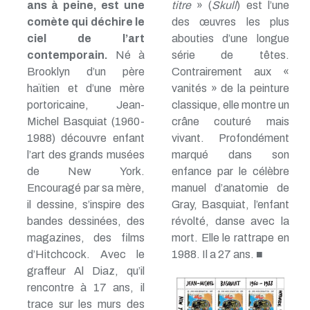
ans à peine, est une
titre
» (
Skull
) est l’une
comète qui déchire le
des œuvres les plus
ciel de l’art
abouties d’une longue
contemporain.
Né à
série de têtes.
Brooklyn d’un père
Contrairement aux «
haïtien et d’une mère
vanités » de la peinture
portoricaine, Jean-
classique, elle montre un
Michel Basquiat (1960-
crâne couturé mais
1988) découvre enfant
vivant. Profondément
l’art des grands musées
marqué dans son
de New York.
enfance par le célèbre
Encouragé par sa mère,
manuel d’anatomie de
il dessine, s’inspire des
Gray, Basquiat, l’enfant
bandes dessinées, des
révolté, danse avec la
magazines, des films
mort. Elle le rattrape en
d’Hitchcock. Avec le
1988. Il a 27 ans. ■
graffeur Al Diaz, qu’il
rencontre à 17 ans, il
trace sur les murs des