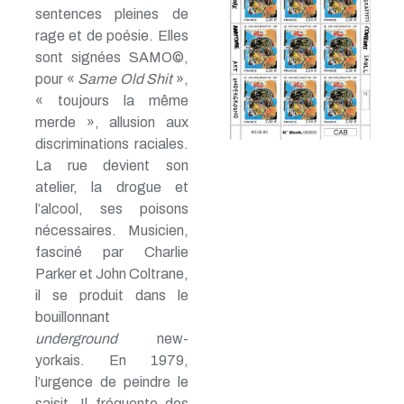
sentences pleines de
rage et de poésie. Elles
sont signées SAMO©,
pour «
Same Old Shit
»,
« toujours la même
merde », allusion aux
discriminations raciales.
La rue devient son
atelier, la drogue et
l’alcool, ses poisons
nécessaires. Musicien,
fasciné par Charlie
Parker et John Coltrane,
il se produit dans le
bouillonnant
underground
new-
yorkais. En 1979,
l’urgence de peindre le
saisit. Il fréquente des