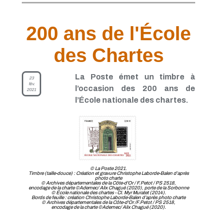
200 ans de l'École
des Chartes
La Poste émet un timbre à
23
fév.
l’occasion des 200 ans de
2021
l’École nationale des chartes.
© La Poste 2021.
Timbre (taille-douce) : Création et gravure Christophe Laborde-Balen d’après
photo charte
© Archives départementales de la Côte-d'Or / F.Petot / PS 2518,
encodage de la charte ©Ademec/ Alix Chagué (2020), porte de la Sorbonne
© École nationale des chartes - Cl. Myr Muratet (2014).
Bords de feuille : création Christophe Laborde-Balen d’après photo charte
© Archives départementales de la Côte-d'Or /F.Petot / PS 2518,
encodage de la charte ©Ademec/ Alix Chagué (2020).