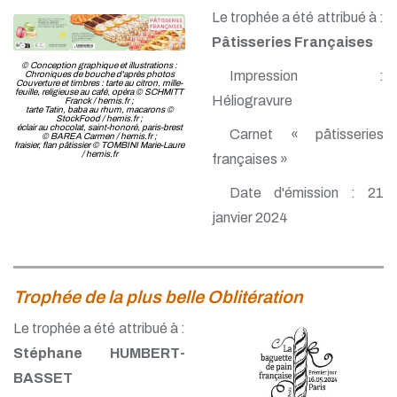
Le trophée a été attribué à :
Pâtisseries Françaises
© Conception graphique et illustrations :
Impression :
Chroniques de bouche d'après photos
Couverture et timbres : tarte au citron, mille-
feuille, religieuse au café, opéra © SCHMITT
Héliogravure
Franck / hemis.fr ;
tarte Tatin, baba au rhum, macarons ©
StockFood / hemis.fr ;
éclair au chocolat, saint-honoré, paris-brest
Carnet « pâtisseries
© BAREA Carmen / hemis.fr ;
fraisier, flan pâtissier © TOMBINI Marie-Laure
/ hemis.fr
françaises »
Date d'émission : 21
janvier 2024
Trophée de la plus belle Oblitération
Le trophée a été attribué à :
Stéphane HUMBERT-
BASSET