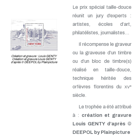
Le prix spécial taille-douce
réunit un jury d’experts :
artistes, écoles d’art,
philatélistes, journalistes…
Il récompense le graveur
ou la graveuse d’un timbre
Création et gravure : Louis GENTY
Création et gravure Louis GENTY
ou d’un bloc de timbre(s)
d’après © DEEPOL by Plainpicture
réalisé en taille-douce,
technique héritée des
orfèvres florentins du
e
XV
siècle.
Le trophée a été attribué
à :
création et gravure
Louis GENTY d’après ©
DEEPOL by Plainpicture