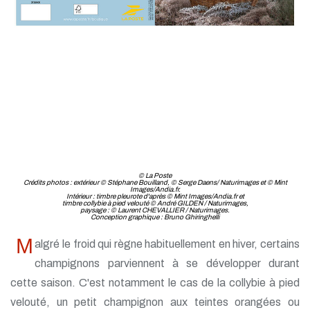
© La Poste
Crédits photos : extérieur © Stéphane Bouilland, © Serge Daens/ Naturimages et © Mint
Images/Andia.fr.
Intérieur : timbre pleurote d'après © Mint Images/Andia.fr et
timbre collybie à pied velouté © André GILDEN / Naturimages,
paysage : © Laurent CHEVALLIER / Naturimages.
Conception graphique : Bruno Ghiringhelli
M
algré le froid qui règne habituellement en hiver, certains
champignons parviennent à se développer durant
cette saison. C'est notamment le cas de la collybie à pied
velouté, un petit champignon aux teintes orangées ou