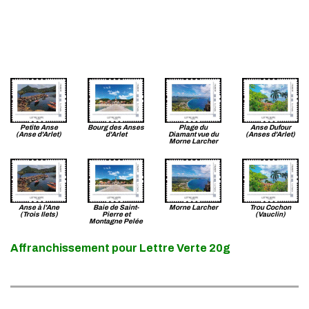
Petite Anse
Bourg des Anses
Plage du
Anse Dufour
(Anse d'Arlet)
d'Arlet
Diamant vue du
(Anses d'Arlet)
Morne Larcher
Anse à l'Ane
Baie de Saint-
Morne Larcher
Trou Cochon
(Trois Ilets)
Pierre et
(Vauclin)
Montagne Pelée
Affranchissement pour Lettre Verte 20g