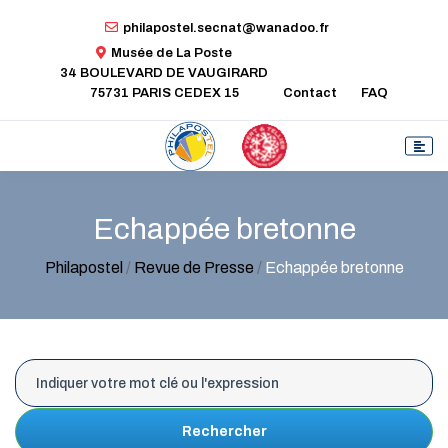
philapostel.secnat@wanadoo.fr
Musée de La Poste
34 BOULEVARD DE VAUGIRARD
75731 PARIS CEDEX 15
Contact
FAQ
Echappée bretonne
Philapostel
/
Revue de Presse
/
Echappée bretonne
Rechercher