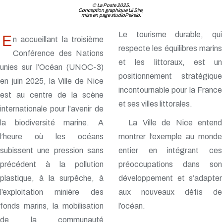
© La Poste 2025.
Conception graphique Lil Sire,
mise en page studioPekelo.
Le tourisme durable, qui
E
n accueillant la troisième
respecte les équilibres marins
Conférence des Nations
et les littoraux, est un
unies sur l’Océan (UNOC-3)
positionnement stratégique
en juin 2025, la Ville de Nice
incontournable pour la France
est au centre de la scène
et ses villes littorales.
internationale pour l’avenir de
la biodiversité marine. A
La Ville de Nice entend
l’heure où les océans
montrer l’exemple au monde
subissent une pression sans
entier en intégrant ces
précédent à la pollution
préoccupations dans son
plastique, à la surpêche, à
développement et s’adapter
l’exploitation minière des
aux nouveaux défis de
fonds marins, la mobilisation
l’océan.
de la communauté