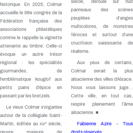
siècle, déroule sur huit
historique. En 2025, Colmar
panneaux des scènes
accueille le 98e congrès de la
peuplées d’anges
Fédération française des
multicolores, de monstres
associations philatéliques
féroces et surtout d’une
comme le rappelle la vignette
crucifixion saisissante de
attenante au timbre. Celle-ci
réalisme.
évoque un autre trésor
régional : les spécialités
Aux yeux de certains,
gourmandes, de
Colmar serait la plus
l’emblématique kouglof aux
alsacienne des villes d’Alsace.
petits pains d’épice en
Nous vous laissons juge…
passant par les bretzels.
Cette ville, en tout cas,
respire pleinement l’âme
Le vieux Colmar s’organise
alsacienne. ■
autour de la collégiale Saint-
Martin, édifiée au
siècle,
Fabienne Azire - Tous
e
XIII
œuvre majeure de
droits réservés.