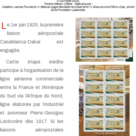
© La Poste 2525.
Timbre (Mixte / Offset - Taille-douce) :
Création James Prunier,br /> Mise en page Nicolette Humbert et br /> Gravure Line Filhon d’ap. photo
de la Fondation Latécoère.
L
e 1er juin 1925, la première
liaison aéropostale
Casablanca-Dakar est
engagée.
Cette étape inédite
participe à l’organisation de la
ligne aérienne commerciale
entre la France et l’Amérique
du Sud via l’Afrique du Nord,
ligne élaborée par l’industriel
et avionneur Pierre-Georges
Latécoère dès 1917. Si les
liaisons aéropostales