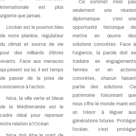
Ce sommet n’est pas
internationale est plus
seulement une réunion
urgente que jamais.
diplomatique : c’est une
L’océan est le poumon bleu
opportunité historique de
de notre planète, régulateur
mettre en œuvre des
du climat et source de vie
solutions concrètes. Face à
pour des milliards d’êtres
l’urgence, la parole doit se
vivants. Face aux menaces
traduire en engagements
qui pèsent sur lui, il est temps
fermes et en actions
de passer de la prise de
concrètes, chacun faisant
conscience à l’action.
partie des solutions. Ce
patrimoine foisonnant que
Nice, la ville verte et bleue
nous offre le monde marin est
de la Méditerranée est le
un trésor à léguer aux
cadre idéal pour repenser
générations futures. Protéger
notre relation à l’Océan.
l’océan, c’est protéger
Nice doit être le point de