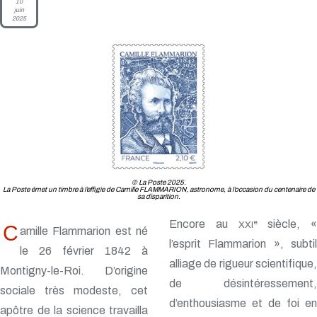
10
juin
2025
© La Poste 2025.
La Poste émet un timbre à l’effigie de Camille FLAMMARION, astronome, à l’occasion du centenaire de
sa disparition.
Encore au
siècle, «
e
XXI
C
amille Flammarion est né
l’esprit Flammarion », subtil
le 26 février 1842 à
alliage de rigueur scientifique,
Montigny-le-Roi. D’origine
de désintéressement,
sociale très modeste, cet
d’enthousiasme et de foi en
apôtre de la science travailla