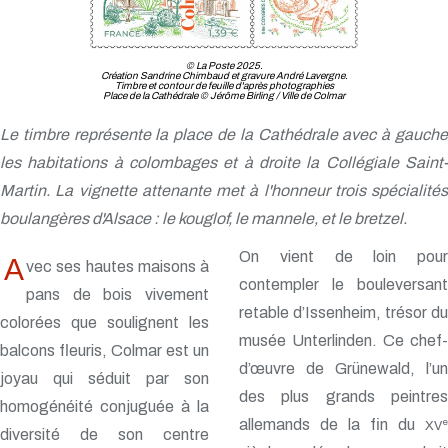
© La Poste 2025.
Création Sandrine Chimbaud et gravure André Lavergne.
Timbre et contour de feuille d'après photographies
Place de la Cathédrale © Jérôme Birling / Ville de Colmar
Le timbre représente la place de la Cathédrale avec à gauche
les habitations à colombages et à droite la Collégiale Saint-
Martin. La vignette attenante met à l'honneur trois spécialités
boulangères d'Alsace : le kouglof, le mannele, et le bretzel.
On vient de loin pour
A
vec ses hautes maisons à
contempler le bouleversant
pans de bois vivement
retable d’Issenheim, trésor du
colorées que soulignent les
musée Unterlinden. Ce chef-
balcons fleuris, Colmar est un
d’œuvre de Grünewald, l’un
joyau qui séduit par son
des plus grands peintres
homogénéité conjuguée à la
allemands de la fin du
e
XV
diversité de son centre