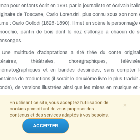
man pour enfants écrit en 1881 par le journaliste et écrivain itali
iginaire de Toscane, Carlo Lorenzini, plus connu sous son nom
ume : Carlo Collodi (1826-1890). Il met en scène le personnage
inocchio, pantin de bois dont le nez s'allonge à chacun de s
ensonges.
Une multitude d'adaptations a été tirée du conte original
ittéraires, théâtrales, chorégraphiques, télévisée
inématographiques et en bandes dessinées, sans compter l
ntaines de traductions (il serait le deuxième livre le plus traduit
nde), de versions illustrées ainsi que les mises en musique et
hanson.
En utilisant ce site, vous acceptez l'utilisation de
×
Pour les 100 ans de Pinocchio, en 1981, Italo Calvino écrivait : «
cookies permettant de vous proposer des
contenus et des services adaptés à vos besoins.
us est naturel de penser que Pinocchio a toujours existé, on
imagine pas en effet un monde sans Pinocchio. «
ACCEPTER
Les Aventures de Pinocchio
a été le deuxième livre le plus ve