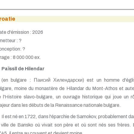
roatie
te d'émission : 2026
etteur : ?
onception: ?
rage : 8 000 000 ex.
Païssll de Hilendar
(en bulgare : Паисий Хилендарски) est un homme d'égli
ulgare, moine du monastère de Hilandar du Mont-Athos et aute
 l'Histoire slavo-bulgare, un ouvrage historique qui joue un r
jeur dans les débuts de la Renaissance nationale bulgare.
Il est né en 1722, dans l'éparchie de Samokov, probablement d
 ville de Bansko où vivait son père et où sont nés ses frères.
45, il entre au couvent et devient moine.