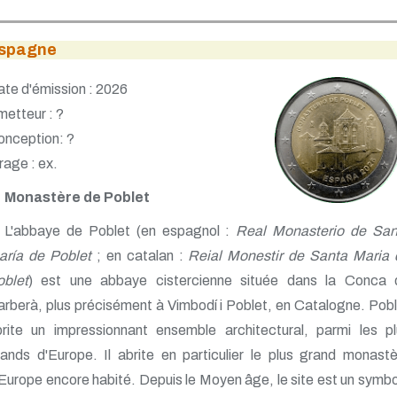
spagne
te d'émission : 2026
etteur : ?
onception: ?
rage : ex.
Monastère de Poblet
L'abbaye de Poblet (en espagnol :
Real Monasterio de San
aría de Poblet
; en catalan :
Reial Monestir de Santa Maria 
oblet
) est une abbaye cistercienne située dans la Conca 
rberà, plus précisément à Vimbodí i Poblet, en Catalogne. Pob
brite un impressionnant ensemble architectural, parmi les pl
ands d'Europe. Il abrite en particulier le plus grand monast
Europe encore habité. Depuis le Moyen âge, le site est un symb