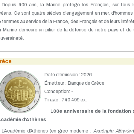
Depuis 400 ans, la Marine protège les Français, sur tous l
céans. Ce sont quatre siècles d'engagement en mer, d'hommes 
 femmes au service de la France, des Français et de leurs intérê
 Marine demeure un pilier de la défense de notre pays et de
uveraineté.
rèce
Date d'émission : 2026
Émetteur : Banque de Grèce
Conception: -
Tirage : 740 499 ex.
100e anniversaire de la fondation 
'Académie d'Athènes
L’Académie d'Athènes (en grec moderne :
Aκαδημία Aθηνών