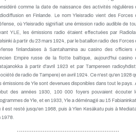
nsidéré comme la date de naissance des activités régulières
diodiffusion en Finlande. Le nom Yleisradio vient des Forces
fense, où Yleisradio signifiait une émission radio audible de to
vant YLE, les émissions radio étaient effectuées par Radiola
lsinki à partir du 23 mars 1924, par le bataillon radio des Forces
éfense finlandaises à Santahamina au casino des officiers 
ancien Empire russe de la flotte baltique, aujourd'hui casino
tajanokka à partir d'avril 1923 et par Tampereen radioyhdis
ociété de radio de Tampere) en avril 1924. Ce n'est qu'en 1928 
s émissions de Yle sont devenues disponibles dans tout le pays.
ébut des années 1930, 100 000 foyers pouvaient écouter l
ogrammes de Yle, et en 1933, Yle a déménagé au 15 Fabianinka
 il est resté jusqu'en 1968, puis à Ylen Kesäkatu puis à Mediat
n 1978.