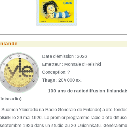
inlande
Date d'émission : 2026
Émetteur : Monnaie d'Helsinki
Conception: ?
Tirage : 204 000 ex.
100 ans de radiodiffusion finlandai
Yleisradio)
Suomen Yleisradio (la Radio Générale de Finlande) a été fondé
lsinki le 29 mai 1926. Le premier programme radio a été diffusé
 septembre 1926 dans un studio au 20 Unioninkatu, généraleme