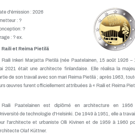
te d'émission : 2026
etteur : ?
onception: ?
rage : ? ex.
Raili et Reima Pietilä
Raili Inkeri Marjatta Pietilä (née Paatelainen, 15 août 1926 –
i 2021 était une architecte finlandaise. Elle réalisa la maje
rtie de son travail avec son mari Reima Pietilä ; après 1963, tou
urs œuvres furent officiellement attribuées à « Raili et Reima Piet
Raili Paatelainen est diplômé en architecture en 1956
Université de technologie d'Helsinki. De 1949 à 1951, elle a travai
ur l'architecte et urbaniste Olli Kivinen et de 1959 à 1960 p
architecte Olaf Küttner.