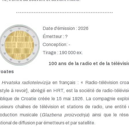
Date d'émission : 2026
Émetteur : ?
Conception: -
Tirage : 190 000 ex.
100 ans de la radio et de la télévisi
roates
Hrvatska radiotelevizija
en français : « Radio-télévision cro
style à revoir], abrégé en HRT, est la société de radio-télévis
ublique de Croatie créée le 15 mai 1926. La compagnie exploi
usieurs chaînes de télévision et stations de radio, une entité
roduction musicale (
Glazbena proizvodnja
) ainsi que le rés
tional de diffusion par émetteurs et par satellite.