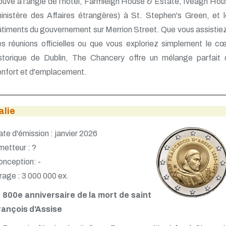
ouve à l'angle de l'hôtel, Farmleigh House & Estate, Iveagh Ho
inistère des Affaires étrangères) à St. Stephen's Green, et 
timents du gouvernement sur Merrion Street. Que vous assistie
s réunions officielles ou que vous exploriez simplement le c
istorique de Dublin, The Chancery offre un mélange parfait 
nfort et d'emplacement.
alie
te d'émission : janvier 2026
etteur : ?
nception: -
rage : 3 000 000 ex.
800e anniversaire de la mort de saint
rançois d'Assise