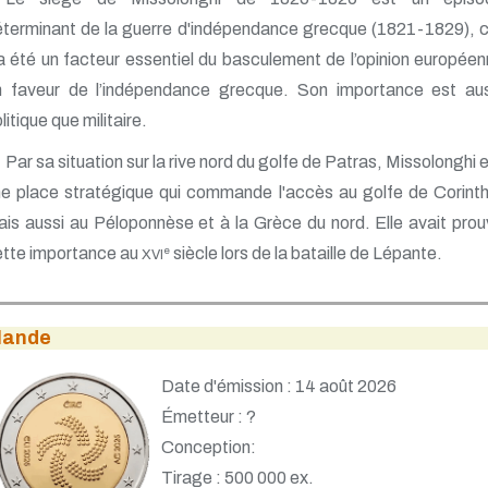
terminant de la guerre d'indépendance grecque (1821-1829), 
 a été un facteur essentiel du basculement de l’opinion europée
n faveur de l’indépendance grecque. Son importance est aus
litique que militaire.
Par sa situation sur la rive nord du golfe de Patras, Missolonghi 
e place stratégique qui commande l'accès au golfe de Corint
is aussi au Péloponnèse et à la Grèce du nord. Elle avait pro
ette importance au
siècle lors de la bataille de Lépante.
e
XVI
rlande
Date d'émission : 14 août 2026
Émetteur : ?
Conception:
Tirage : 500 000 ex.