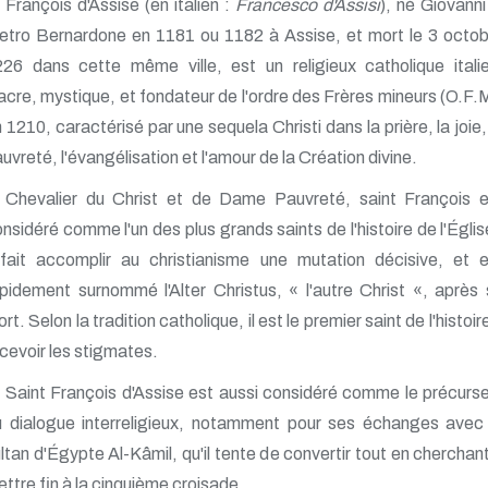
François d'Assise (en italien :
Francesco d'Assisi
), né Giovanni
etro Bernardone en 1181 ou 1182 à Assise, et mort le 3 octo
26 dans cette même ville, est un religieux catholique itali
acre, mystique, et fondateur de l'ordre des Frères mineurs (O.F.
 1210, caractérisé par une sequela Christi dans la prière, la joie,
uvreté, l'évangélisation et l'amour de la Création divine.
Chevalier du Christ et de Dame Pauvreté, saint François e
nsidéré comme l'un des plus grands saints de l'histoire de l'Églis
 fait accomplir au christianisme une mutation décisive, et 
pidement surnommé l'Alter Christus, « l'autre Christ «, après
rt. Selon la tradition catholique, il est le premier saint de l'histoir
cevoir les stigmates.
Saint François d'Assise est aussi considéré comme le précurs
u dialogue interreligieux, notamment pour ses échanges avec 
ltan d'Égypte Al-Kâmil, qu'il tente de convertir tout en cherchan
ttre fin à la cinquième croisade.