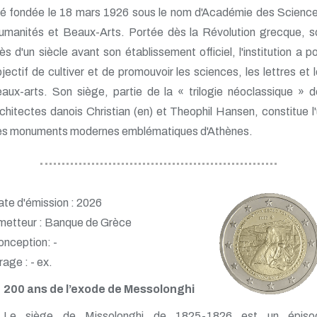
té fondée le 18 mars 1926 sous le nom d'Académie des Science
umanités et Beaux-Arts. Portée dès la Révolution grecque, so
ès d'un siècle avant son établissement officiel, l'institution a p
jectif de cultiver et de promouvoir les sciences, les lettres et 
aux-arts. Son siège, partie de la « trilogie néoclassique » 
chitectes danois Christian (en) et Theophil Hansen, constitue l
es monuments modernes emblématiques d'Athènes.
te d'émission : 2026
metteur : Banque de Grèce
nception: -
rage : - ex.
200 ans de l’exode de Messolonghi
Le siège de Missolonghi de 1825-1826 est un épiso