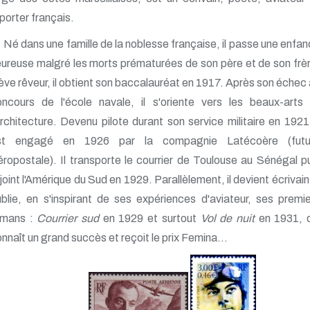
porter français.
Né dans une famille de la noblesse française, il passe une enfa
ureuse malgré les morts prématurées de son père et de son frè
ève rêveur, il obtient son baccalauréat en 1917. Après son échec
oncours de l'école navale, il s'oriente vers les beaux-arts 
architecture. Devenu pilote durant son service militaire en 1921,
st engagé en 1926 par la compagnie Latécoère (futu
ropostale). Il transporte le courrier de Toulouse au Sénégal p
joint l'Amérique du Sud en 1929. Parallèlement, il devient écrivain.
blie, en s'inspirant de ses expériences d'aviateur, ses premi
omans :
Courrier sud
en 1929 et surtout
Vol de nuit
en 1931, q
nnaît un grand succès et reçoit le prix Femina...