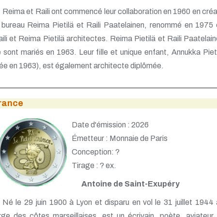
Reima et Raili ont commencé leur collaboration en 1960 en cré
 bureau Reima Pietilä et Raili Paatelainen, renommé en 1975
ili et Reima Pietilä architectes. Reima Pietilä et Raili Paatelai
 sont mariés en 1963. Leur fille et unique enfant, Annukka Piet
ée en 1963), est également architecte diplômée.
rance
Date d'émission : 2026
Émetteur : Monnaie de Paris
Conception: ?
Tirage : ? ex.
Antoine de Saint-Exupéry
Né le 29 juin 1900 à Lyon et disparu en vol le 31 juillet 1944
rge des côtes marseillaises, est un écrivain, poète, aviateur