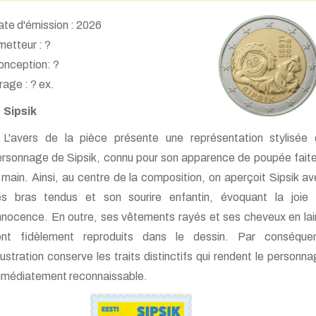
te d'émission : 2026
etteur : ?
onception: ?
rage : ? ex.
Sipsik
L'avers de la pièce présente une représentation stylisée 
rsonnage de Sipsik, connu pour son apparence de poupée fait
 main. Ainsi, au centre de la composition, on aperçoit Sipsik a
es bras tendus et son sourire enfantin, évoquant la joie 
innocence. En outre, ses vêtements rayés et ses cheveux en la
ont fidèlement reproduits dans le dessin. Par conséquen
illustration conserve les traits distinctifs qui rendent le personn
mmédiatement reconnaissable.