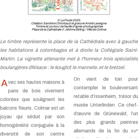
© La Poste 2025.
Création Sandrine Chimbaud et gravure André Lavergne.
Timbre et contour de feuille d'après photographies
Place de la Cathédrale © Jérôme Birling / Ville de Colmar
Le timbre représente la place de la Cathédrale avec à gauche
les habitations à colombages et à droite la Collégiale Saint-
Martin. La vignette attenante met à l'honneur trois spécialités
boulangères d'Alsace : le kouglof, le mannele, et le bretzel.
On vient de loin pour
A
vec ses hautes maisons à
contempler le bouleversant
pans de bois vivement
retable d’Issenheim, trésor du
colorées que soulignent les
musée Unterlinden. Ce chef-
balcons fleuris, Colmar est un
d’œuvre de Grünewald, l’un
joyau qui séduit par son
des plus grands peintres
homogénéité conjuguée à la
allemands de la fin du
e
XV
diversité de son centre