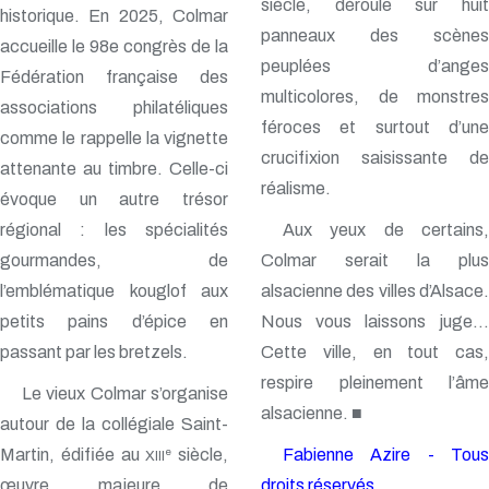
siècle, déroule sur huit
historique. En 2025, Colmar
panneaux des scènes
accueille le 98e congrès de la
peuplées d’anges
Fédération française des
multicolores, de monstres
associations philatéliques
féroces et surtout d’une
comme le rappelle la vignette
crucifixion saisissante de
attenante au timbre. Celle-ci
réalisme.
évoque un autre trésor
régional : les spécialités
Aux yeux de certains,
gourmandes, de
Colmar serait la plus
l’emblématique kouglof aux
alsacienne des villes d’Alsace.
petits pains d’épice en
Nous vous laissons juge…
passant par les bretzels.
Cette ville, en tout cas,
respire pleinement l’âme
Le vieux Colmar s’organise
alsacienne. ■
autour de la collégiale Saint-
Martin, édifiée au
siècle,
Fabienne Azire - Tous
e
XIII
œuvre majeure de
droits réservés.