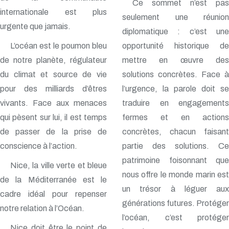
Ce sommet n’est pas
internationale est plus
seulement une réunion
urgente que jamais.
diplomatique : c’est une
L’océan est le poumon bleu
opportunité historique de
de notre planète, régulateur
mettre en œuvre des
du climat et source de vie
solutions concrètes. Face à
pour des milliards d’êtres
l’urgence, la parole doit se
vivants. Face aux menaces
traduire en engagements
qui pèsent sur lui, il est temps
fermes et en actions
de passer de la prise de
concrètes, chacun faisant
conscience à l’action.
partie des solutions. Ce
patrimoine foisonnant que
Nice, la ville verte et bleue
nous offre le monde marin est
de la Méditerranée est le
un trésor à léguer aux
cadre idéal pour repenser
générations futures. Protéger
notre relation à l’Océan.
l’océan, c’est protéger
Nice doit être le point de