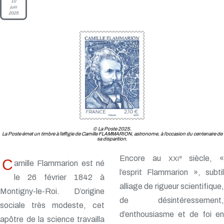
10
juin
2025
© La Poste 2025.
La Poste émet un timbre à l’effigie de Camille FLAMMARION, astronome, à l’occasion du centenaire de
sa disparition.
Encore au
siècle, «
e
XXI
C
amille Flammarion est né
l’esprit Flammarion », subtil
le 26 février 1842 à
alliage de rigueur scientifique,
Montigny-le-Roi. D’origine
de désintéressement,
sociale très modeste, cet
d’enthousiasme et de foi en
apôtre de la science travailla