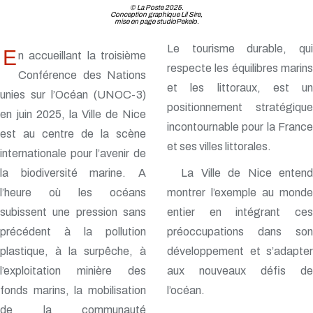
© La Poste 2025.
Conception graphique Lil Sire,
mise en page studioPekelo.
Le tourisme durable, qui
E
n accueillant la troisième
respecte les équilibres marins
Conférence des Nations
et les littoraux, est un
unies sur l’Océan (UNOC-3)
positionnement stratégique
en juin 2025, la Ville de Nice
incontournable pour la France
est au centre de la scène
et ses villes littorales.
internationale pour l’avenir de
la biodiversité marine. A
La Ville de Nice entend
l’heure où les océans
montrer l’exemple au monde
subissent une pression sans
entier en intégrant ces
précédent à la pollution
préoccupations dans son
plastique, à la surpêche, à
développement et s’adapter
l’exploitation minière des
aux nouveaux défis de
fonds marins, la mobilisation
l’océan.
de la communauté