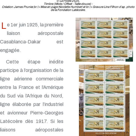
© La Poste 2525.
Timbre (Mixte / Offset - Taille-douce) :
Création James Prunier,br /> Mise en page Nicolette Humbert et br /> Gravure Line Filhon d’ap. photo
de la Fondation Latécoère.
L
e 1er juin 1925, la première
liaison aéropostale
Casablanca-Dakar est
engagée.
Cette étape inédite
participe à l’organisation de la
ligne aérienne commerciale
entre la France et l’Amérique
du Sud via l’Afrique du Nord,
ligne élaborée par l’industriel
et avionneur Pierre-Georges
Latécoère dès 1917. Si les
liaisons aéropostales