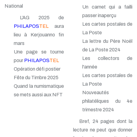
National
Un carnet qui a failli
passer inaperçu
L’AG 2025 de
Les cartes postales de
PHILAPOS
TEL
aura
La Poste
lieu à Kerjouanno fin
La lettre du Père Noël
mars
de La Poste 2024
Une page se tourne
Les collectors de
pour
PHILAPOS
TEL
l'année
Opération défi postier
Les cartes postales de
Fête du Timbre 2025
La Poste
Quand la numismatique
Nouveautés
se mets aussi aux NFT
philatéliques du 4e
trimestre 2024
Bref, 24 pages dont la
lecture ne peut que donner