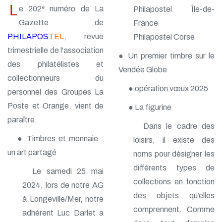
L
e 202
numéro de La
Philapostel Île-de-
e
Gazette de
France
PHILAPOS
TEL
, revue
Philapostel Corse
trimestrielle de l'association
● Un premier timbre sur le
des philatélistes et
Vendée Globe
collectionneurs du
● opération vœux 2025
personnel des Groupes La
Poste et Orange, vient de
● La figurine
paraître.
Dans le cadre des
● Timbres et monnaie :
loisirs, il existe des
un art partagé
noms pour désigner les
différents types de
Le samedi 25 mai
collections en fonction
2024, lors de notre AG
des objets qu’elles
à Longeville/Mer, notre
comprennent. Comme
adhérent Luc Darlet a