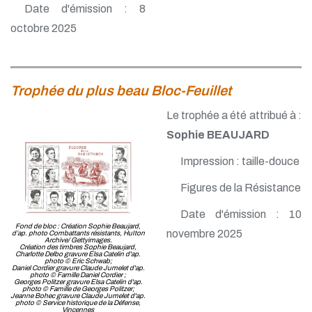
Date d'émission : 8
octobre 2025
Trophée du plus beau Bloc-Feuillet
Le trophée a été attribué à :
Sophie BEAUJARD
Impression : taille-douce
Figures de la Résistance
Date d'émission : 10
Fond de bloc : Création Sophie Beaujard,
novembre 2025
d’ap. photo Combattants résistants, HuIton
Archive/ Gettyimages.
Création des timbres Sophie Beaujard,
Charlotte Delbo gravure Elsa Catelin d'ap.
photo © Eric Schwab;
Daniel Cordier gravure Claude Jumelet d'ap.
photo © Famille Daniel Cordier ;
Georges Politzer gravure Elsa Catelin d'ap.
photo © Famille de Georges Politzer;
Jeanne Bohec gravure Claude Jumelet d'ap.
photo © Service historique de la Défense,
Vincennes