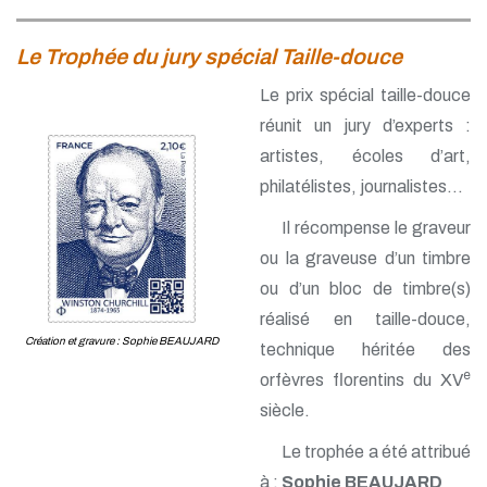
Le Trophée du jury spécial Taille-douce
Le prix spécial taille-douce
réunit un jury d’experts :
artistes, écoles d’art,
philatélistes, journalistes…
Il récompense le graveur
ou la graveuse d’un timbre
ou d’un bloc de timbre(s)
réalisé en taille-douce,
Création et gravure : Sophie BEAUJARD
technique héritée des
e
orfèvres florentins du
XV
siècle.
Le trophée a été attribué
à :
Sophie BEAUJARD