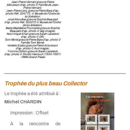
Jean-Pierre Vernant gravure Pierre
Albuisson d'ap. photo © Famille de Jean-
Pierre Vernant;
Jean-Pierre Levy, gravure Pierre Bara d'ap.
photo Réf. 004772. © Musée de l'Ordre de
la Libération;
José Aboulker gravure Sophie Beaujard
d'ap. photo Ref. 000070 © Musée de l'Ordre
de la Libération;
Marie-Madeleine Fourcarde gravure Sophie
Beaujard d'ap. photo © akg-images;
Noor lnayat Khan gravure Sarah Lazarevic
d'ap. photo © DR;
Tom Morel gravure Pierre Bara d'ap. photo ©
Famille Tom Morel;
Violette Szabo gravure Pierre Al buisson
d'ap. photo © Auri mages;
Yvonne Oddon gravure Sarah Lazarevic
d'ap. photo © Studio Harcourt (7934-7997)
- RMN-Grand Palais
Trophée du plus beau Collector
Le trophée a été attribué à :
Michel CHARDIN
Impression : Offset
À la rencontre de