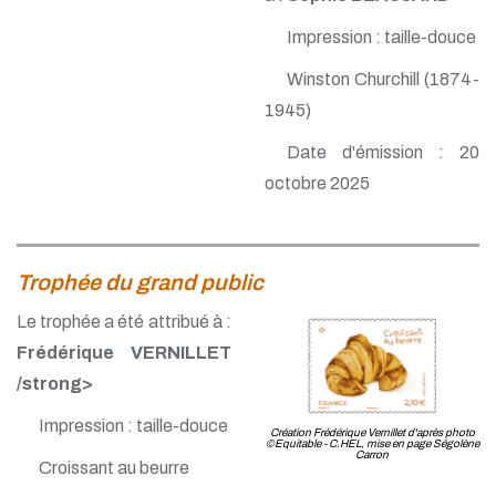
Impression : taille-douce
Winston Churchill (1874-
1945)
Date d'émission : 20
octobre 2025
Trophée du grand public
Le trophée a été attribué à :
Frédérique VERNILLET
/strong>
Impression : taille-douce
Création Frédérique Vernillet d'après photo
©Equitable - C.HEL, mise en page Ségolène
Carron
Croissant au beurre