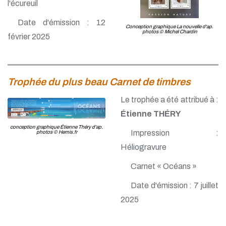
l'écureuil
Date d'émission : 12
Conception graphique La nouvelle d'ap.
photos © Michel Chardin
février 2025
Trophée du plus beau Carnet de timbres
Le trophée a été attribué à :
Étienne THÉRY
conception graphique Étienne Théry d'ap.
Impression :
photos © Hemis.fr
Héliogravure
Carnet « Océans »
Date d'émission : 7 juillet
2025