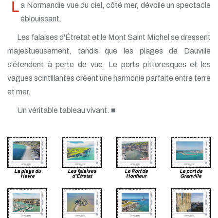
L
a Normandie vue du ciel, côté mer, dévoile un spectacle
éblouissant.
Les falaises d'Étretat et le Mont Saint Michel se dressent
majestueusement, tandis que les plages de Dauville
s'étendent à perte de vue. Le ports pittoresques et les
vagues scintillantes créent une harmonie parfaite entre terre
et mer.
Un véritable tableau vivant. ■
La plage du
Les falaises
Le Port de
Le port de
Havre
d'Étretat
Honfleur
Granville