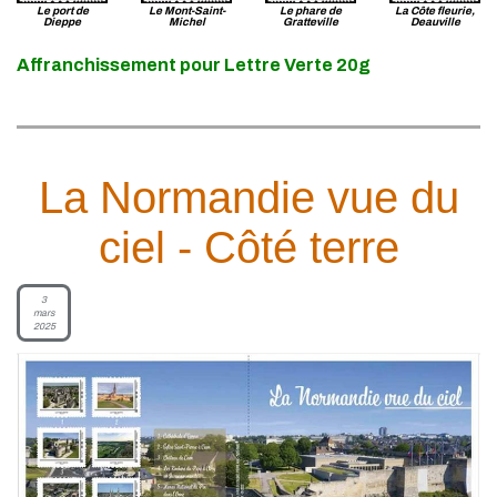
Le port de
Le Mont-Saint-
Le phare de
La Côte fleurie,
Dieppe
Michel
Gratteville
Deauville
Affranchissement pour Lettre Verte 20g
La Normandie vue du
ciel - Côté terre
3
mars
2025