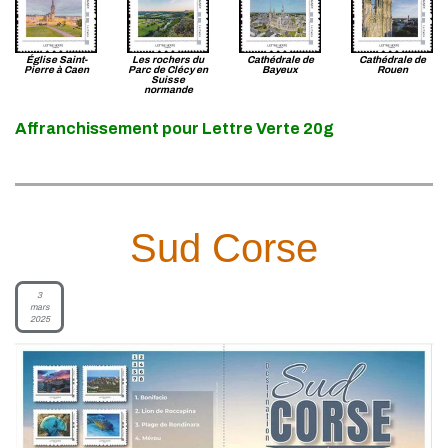
Église Saint-
Les rochers du
Cathédrale de
Cathédrale de
Pierre à Caen
Parc de Clécy en
Bayeux
Rouen
Suisse
normande
Affranchissement pour Lettre Verte 20g
Sud Corse
3
mars
2025