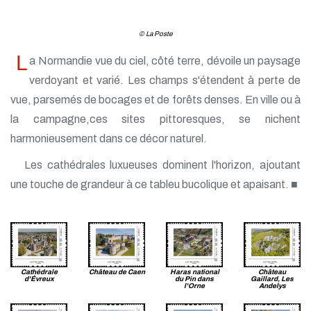
© La Poste
L
a Normandie vue du ciel, côté terre, dévoile un paysage
verdoyant et varié. Les champs s'étendent à perte de
vue, parsemés de bocages et de forêts denses. En ville ou à
la campagne,ces sites pittoresques, se nichent
harmonieusement dans ce décor naturel.
Les cathédrales luxueuses dominent l'horizon, ajoutant
une touche de grandeur à ce tableu bucolique et apaisant. ■
Cathédrale
Château de Caen
Haras national
Château
d'Évreux
du Pin dans
Gaillard, Les
l'Orne
Andelys