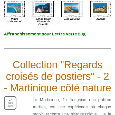
Plage
Église Saint-
L'Île-Rousse
Aregno
d'Ostriconi
Nicolas de
Feliceto
Affranchissement pour Lettre Verte 20g
Collection "Regards
croisés de postiers" - 2
- Martinique côté nature
La Martinique, île française des petites
17
mars
2025
Antilles, est une expérience où chaque
recoin raconte une histoire,unique. De la