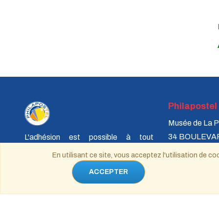
PàP - Septembre 2020
PàP - Juin 2020
PàP - Avril 2020
PàP - Mars 2020
PàP - Février 2020
PàP - Janvier 2020
Philapostel
Musée de La P
34 BOULEVA
L'adhésion est possible à tout
75731 PARIS
moment de l'année, cependant, après
En utilisant ce site, vous acceptez l'utilisation de
le 1er septembre, la cotisation est
ACCEPTER
réduite au tiers de son montant pour le
reste de l'année en cours.
philapostel.s