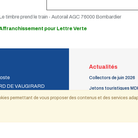
Le timbre prend le train - Autorail AGC 76000 Bombardier
Affranchissement pour Lettre Verte
Actualités
oste
Collectors de juin 2026
RD DE VAUGIRARD
Jetons touristiques MD
 CEDEX 15
 cookies permettant de vous proposer des contenus et des services ada
Le Phil à la patte 16 - a
septembre 2026
Billets touristiques 2026
ecnat@wanadoo.fr
Copyright © 2021-2025