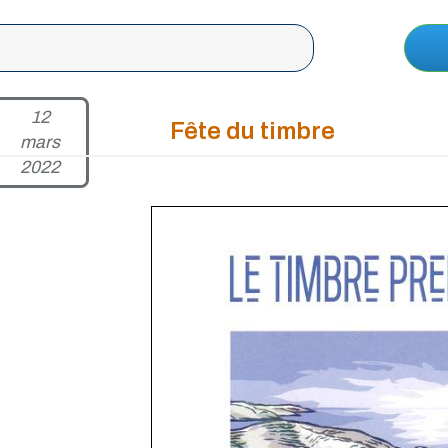
12
Fête du timbre
mars
2022