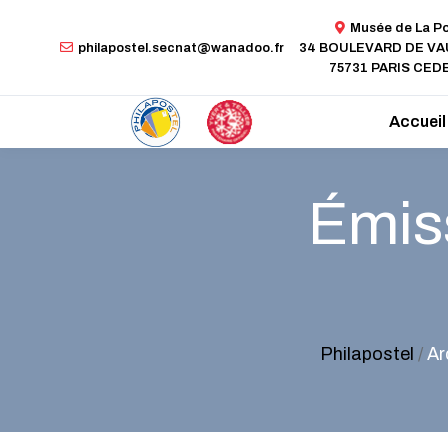
Musée de La P
philapostel.secnat@wanadoo.fr
34 BOULEVARD DE V
75731 PARIS CEDE
Accueil
Émiss
Philapostel
/
Ar