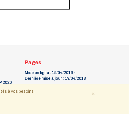
Pages
Mise en ligne : 15/04/2016 -
Dernière mise à jour : 19/04/2018
P 2026
La Gazette
ptés à vos besoins.
×
oût-
9 mars Fête du timbre
Contact
 tous droits réservés