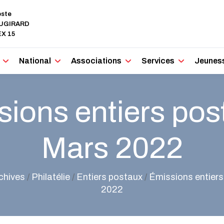
oste
AUGIRARD
X 15
National
Associations
Services
Jeunes
ions entiers pos
Mars 2022
chives
/
Philatélie
/
Entiers postaux
/
Émissions entiers
2022