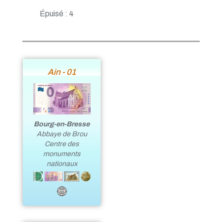
Épuisé : 4
Ain - 01
Bourg-en-Bresse
Abbaye de Brou
Centre des
monuments
nationaux