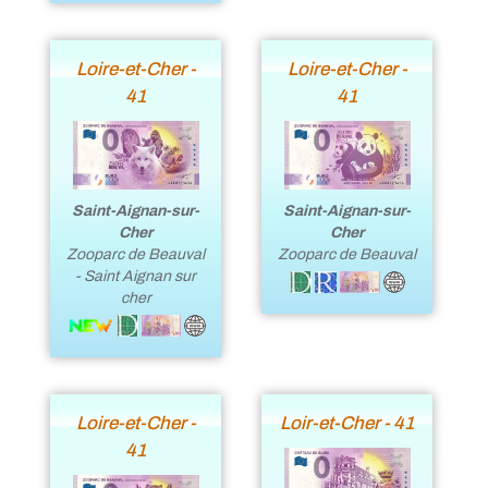
Loire-et-Cher -
Loire-et-Cher -
41
41
Saint-Aignan-sur-
Saint-Aignan-sur-
Cher
Cher
Zooparc de Beauval
Zooparc de Beauval
- Saint Aignan sur
cher
Loire-et-Cher -
Loir-et-Cher - 41
41