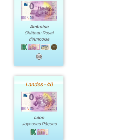
Amboise
Château Royal
d'Amboise
Landes - 40
Léon
Joyeuses Pâques