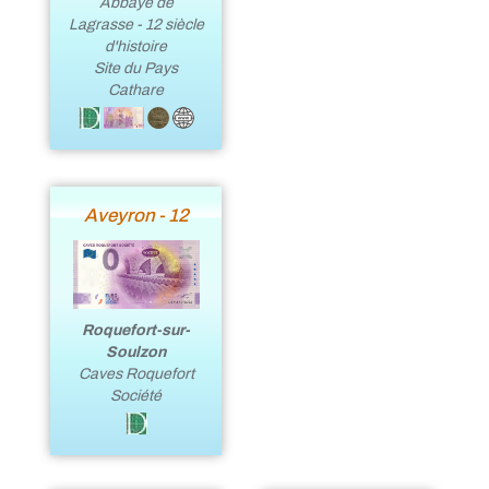
Abbaye de
Lagrasse - 12 siècle
d'histoire
Site du Pays
Cathare
Aveyron - 12
Roquefort-sur-
Soulzon
Caves Roquefort
Société