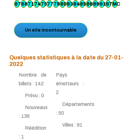
67
68
71
74
75
77
78
80
83
84
85
86
89
91
974
MC
Un site incontournable
Quelques statistiques à la date du 27-01-
2022
Nombre de
Pays
billets : 142
émetteurs :
2
Prévu : 0
Départements
Nouveaux
: 50
: 136
Villes : 91
Réédition
: 1