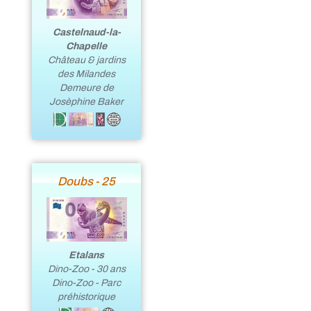
Castelnaud-la-
Chapelle
Château & jardins
des Milandes
Demeure de
Josèphine Baker
Doubs - 25
Etalans
Dino-Zoo - 30 ans
Dino-Zoo - Parc
préhistorique