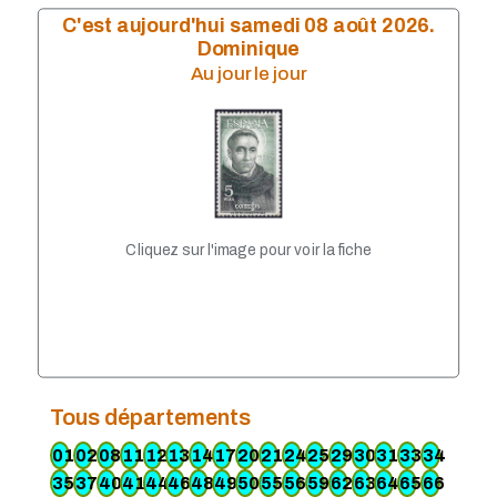
C'est aujourd'hui samedi 08 août 2026.
Dominique
Au jour le jour
Cliquez sur l'image pour voir la fiche
Tous départements
01
02
08
11
12
13
14
17
20
21
24
25
29
30
31
33
34
35
37
40
41
44
46
48
49
50
55
56
59
62
63
64
65
66