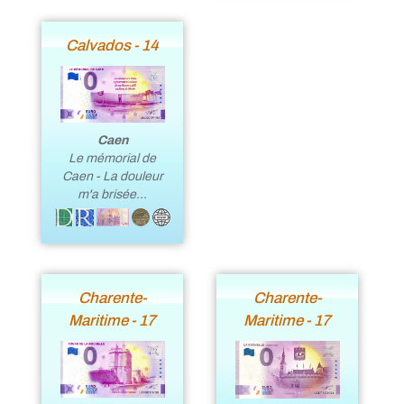
Calvados - 14
Caen
Le mémorial de
Caen - La douleur
m'a brisée…
Charente-
Charente-
Maritime - 17
Maritime - 17