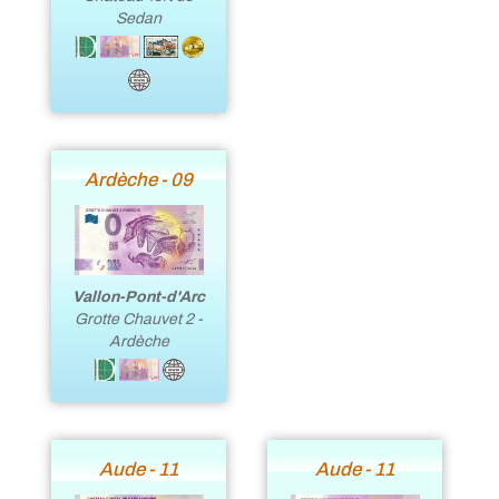
Sedan
Ardèche - 09
Vallon-Pont-d'Arc
Grotte Chauvet 2 -
Ardèche
Aude - 11
Aude - 11