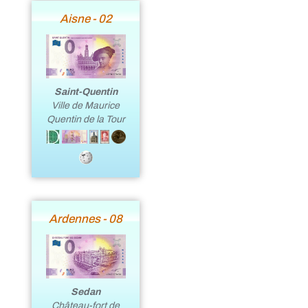
Aisne - 02
Saint-Quentin
Ville de Maurice
Quentin de la Tour
Ardennes - 08
Sedan
Château-fort de