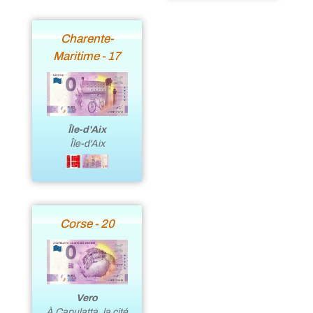
Charente-
Maritime - 17
Île-d'Aix
Île-d'Aix
Corse - 20
Vero
À Capulatta, la cité