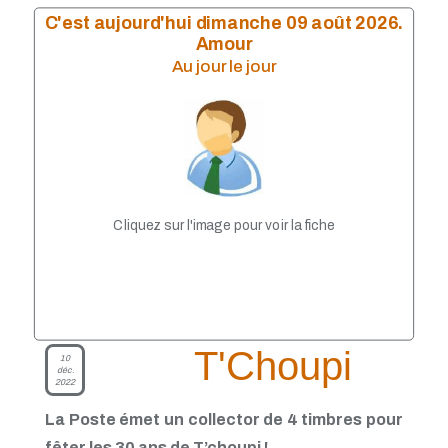
Mai 2023
C'est aujourd'hui dimanche 09 août 2026.
Avril 2023
Amour
Mars 2023
Au jour le jour
Janvier 2023
Décembre 2022
Octobre 2022
Septembre 2022
Août 2022
Juillet 2022
Juin 2022
Mai 2022
Cliquez sur l'image pour voir la fiche
Avril 2022
Février 2022
Janvier 2022
Décembre 2021
Novembre 2021
Septembre 2021
T'Choupi
Août 2021
10
déc.
Juillet 2021
2022
Juin 2021
Mai 2021
La Poste émet un collector de 4 timbres pour
Avril 2021
fêter les 30 ans de T’choupi !