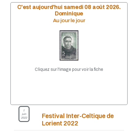
Mai 2023
C'est aujourd'hui samedi 08 août 2026.
Avril 2023
Dominique
Mars 2023
Au jour le jour
Janvier 2023
Décembre 2022
Octobre 2022
Septembre 2022
Août 2022
Juillet 2022
Juin 2022
Mai 2022
Cliquez sur l'image pour voir la fiche
Avril 2022
Février 2022
Janvier 2022
Décembre 2021
Novembre 2021
Septembre 2021
Août 2021
1
juin
Festival Inter-Celtique de
Juillet 2021
2022
Juin 2021
Lorient 2022
Mai 2021
Avril 2021