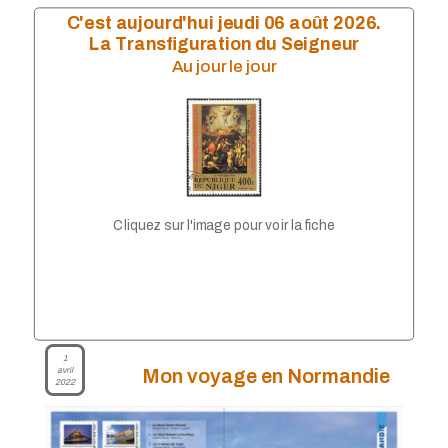
Mai 2023
C'est aujourd'hui jeudi 06 août 2026.
Avril 2023
La Transfiguration du Seigneur
Mars 2023
Au jour le jour
Janvier 2023
Décembre 2022
Octobre 2022
Septembre 2022
Août 2022
Juillet 2022
Juin 2022
Mai 2022
Cliquez sur l'image pour voir la fiche
Avril 2022
Février 2022
Janvier 2022
Décembre 2021
Novembre 2021
Septembre 2021
Août 2021
1
avril
Mon voyage en Normandie
Juillet 2021
2022
Juin 2021
Mai 2021
Avril 2021