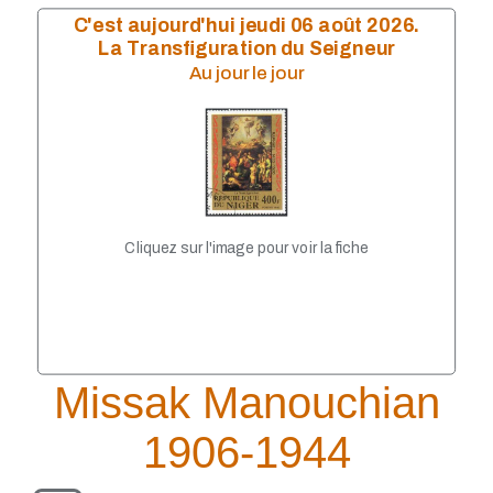
Mai 2023
C'est aujourd'hui jeudi 06 août 2026.
Avril 2023
La Transfiguration du Seigneur
Mars 2023
Au jour le jour
Janvier 2023
Décembre 2022
Octobre 2022
Septembre 2022
Août 2022
Juillet 2022
Juin 2022
Mai 2022
Cliquez sur l'image pour voir la fiche
Avril 2022
Février 2022
Janvier 2022
Décembre 2021
Novembre 2021
Septembre 2021
Missak Manouchian
Août 2021
Juillet 2021
Juin 2021
1906-1944
Mai 2021
Avril 2021