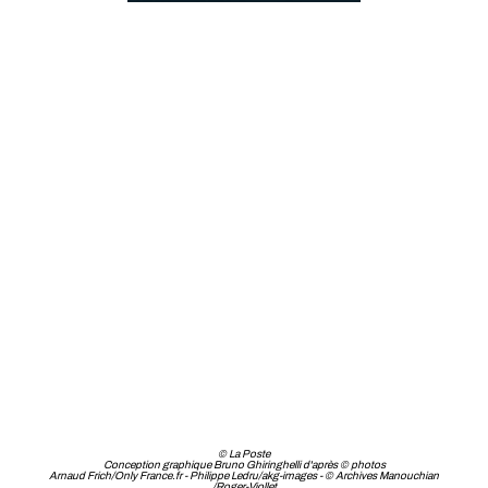
© La Poste
Conception graphique Bruno Ghiringhelli d'après © photos
Arnaud Frich/Only France.fr - Philippe Ledru/akg-images - © Archives Manouchian
/Roger-Viollet