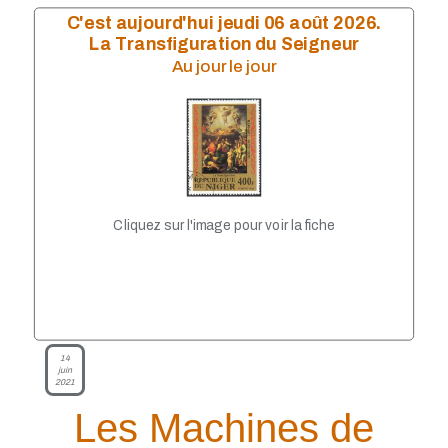
Mai 2023
C'est aujourd'hui jeudi 06 août 2026.
Avril 2023
La Transfiguration du Seigneur
Mars 2023
Au jour le jour
Janvier 2023
Décembre 2022
Octobre 2022
Septembre 2022
Août 2022
Juillet 2022
Juin 2022
Mai 2022
Cliquez sur l'image pour voir la fiche
Avril 2022
Février 2022
Janvier 2022
Décembre 2021
Novembre 2021
Septembre 2021
Août 2021
14
juin
Juillet 2021
2021
Juin 2021
Les Machines de
Mai 2021
Avril 2021