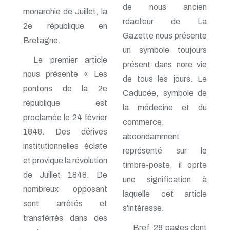
n° 116 - Juillet 2003
de nous ancien
monarchie de Juillet, la
n° 115 - Avril 2003
rdacteur de La
2e république en
n° 114 - Janvier 2003
Gazette nous présente
n° 113 - Octobre 2002
Bretagne.
n° 112 - Juillet 2002
un symbole toujours
n° 111 - Avril 2002
Le premier article
présent dans nore vie
n° 110 - Janvier 2002
nous présente « Les
n° 109 - Octobre 2001
de tous les jours. Le
n° 108 -Juillet 2001
pontons de la 2e
Caducée, symbole de
n° 107 - Avril 2001
république est
la médecine et du
n° 106 - Janvier 2001
proclamée le 24 février
n° 105 - Octobre 2000
commerce,
n° 104 - Juillet 2000
1848. Des dérives
aboondamment
n° 103 - Avril 2000
institutionnelles éclate
n° 102 - Janvier 2000
représenté sur le
n° 100/01 - Octobre 1999
et provique la révolution
timbre-poste, il oprte
n° 99 - Avril 1999
de Juillet 1848. De
une signification à
n° 74 - Janvier 1999
nombreux opposant
n° 73 - Octobre 1998
laquelle cet article
n° 72 - Juillet 1998
sont arrêtés et
s'intéresse.
n° 71 - Avril 1998
transférrés dans des
n° 70 - Janvier 1998
Bref, 28 pages dont