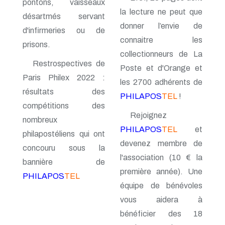
n° 69 - Octobre 1997
pontons, vaisseaux
la lecture ne peut que
n° 68 - Juillet 1997
désartmés servant
n° 67 - Avril 1997
donner l’envie de
d'infirmeries ou de
n° 66 - Janvier 1997
connaitre les
n° 65 - Octobre 1996
prisons.
n° 64 - Juillet 1996
collectionneurs de La
n° 63 - Avril 1996
Restrospectives de
Poste et d'Orange et
n° 62 - Janvier 1996
Paris Philex 2022 :
les 2700 adhérents de
n° 61 - Octobre 1995
résultats des
n° 60 - Juillet 1995
PHILAPOS
TEL
!
n° 59 - Avril 1995
compétitions des
n° 58 - Janvier 1995
Rejoignez
nombreux
n° 57 - Octobre 1994
PHILAPOS
TEL
et
n° 56 - Juillet 1994
philapostéliens qui ont
n° 55 - Avril 1994
devenez membre de
concouru sous la
n° 54 - Janvier 1994
l'association (10 € la
bannière de
n° 53 - Octobre 1993
première année). Une
n° 52 - Juillet 1993
PHILAPOS
TEL
n° 51 - Avril 1993
équipe de bénévoles
n° 50 - Janvier 1993
vous aidera à
n° 49 - Octobre 1992
n° 48 - Juillet 1992
bénéficier des 18
n° 47 - Avril 1992