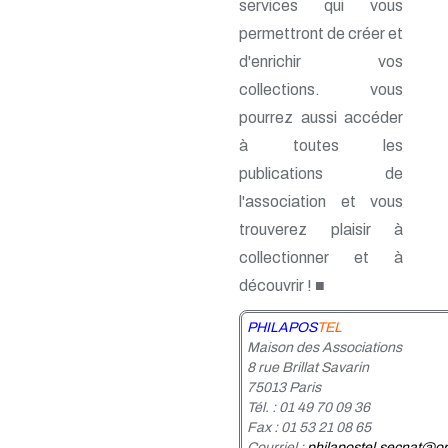
services qui vous
n° 46 - Janvier 1992
permettront de créer et
n° 45 - Octobre 1991
n° 44 - Juillet 1991
d'enrichir vos
n° 43 - Février 1991
collections. vous
n° 42 - 1990
n° 41 - 1990
pourrez aussi accéder
n° 40 - 1990
à toutes les
n° 39 - 1989
publications de
n° 38 - 1989
n° 37 - 1989
l'association et vous
n° 36 - 1e trim 1989
trouverez plaisir à
n° 35 - 3e trim 1988
n° 34 - 2e trim 1988
collectionner et à
n° 33 - 1er trim 1988
découvrir ! ■
n° 32 - 4e trim. 1987
n° 31 - 3e trim. 1987
PHILAPOS
TEL
n° 30 - 2e trim. 1987
Maison des Associations
n° 29 - 1er trim. 1987
8 rue Brillat Savarin
n° 28 - 4e trim. 1986
75013 Paris
n° 27 - 3e trim. 1986
Tél. : 01 49 70 09 36
n° 26 - 2e trim. 1986
Fax : 01 53 21 08 65
n° 25 - 1er trim. 1986
Courriel :
philapostel.secnat@or