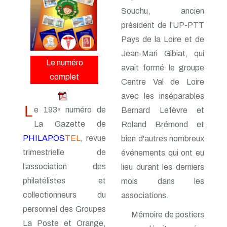
n° 161 - Octobre 2014
Souchu, ancien
n° 160 - Juillet 2014
n° 159 - Avril 2014
président de l'UP-PTT
n° 158 - Janvier 2014
Pays de la Loire et de
n° 157 - Octobre 2013
Jean-Mari Gibiat, qui
n° 156 -Juillet 2013
Le numéro
n° 155 - Avril 2013
avait formé le groupe
n° 154 - Janvier 2013
complet
Centre Val de Loire
n° 153 - Octobre 2012
n° 152 - Juillet 2012
avec les inséparables
n° 151 - Avril 2012
L
e 193
numéro de
Bernard Lefèvre et
e
n° 150 - Janvier 2012
La Gazette de
Roland Brémond et
n° 149 - Octobre 2011
n° 148 - Juillet 2011
PHILAPOS
TEL
, revue
bien d'autres nombreux
n° 147 - Avril 2011
trimestrielle de
événements qui ont eu
n° 146 - Janvier 2011
n° 145 - Octobre 2010
l'association des
lieu durant les derniers
n° 144 - Juillet 2010
philatélistes et
mois dans les
n° 143 - Avril 2010
collectionneurs du
associations.
n° 142 - Janvier 2010
n° 141 - Octobre 2009
personnel des Groupes
Mémoire de postiers
n° 140 - Juillet 2009
La Poste et Orange,
n° 139 - Avril 2009