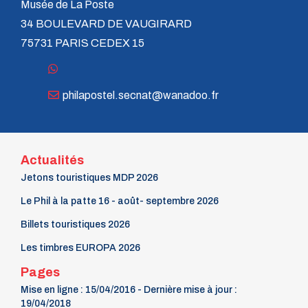
Musée de La Poste
n° 1 - 1er trim. 1980
34 BOULEVARD DE VAUGIRARD
GP n° 24 - Nov. 1979
GP n° 23 - Juil. 1979
75731 PARIS CEDEX 15
GP n° 22 - Mai 1979
GP n° 21 - Janv. 1979
GP n° 20 - Oct. 1978
philapostel.secnat@wanadoo.fr
GP n° 19 - Juillet 1978
GP n° 18 - Avril 1978
GP n° 17 - Janvier 1978
GP n° 16 - Sept. 1977
GP n° 15 - Juillet 1977
Actualités
GP n° 14 - Avril 1977
Jetons touristiques MDP 2026
GP n° 13 - Janvier 1977
GP n° 12 - Octobre 1976
Le Phil à la patte 16 - août- septembre 2026
GP n° 11 - Juillet 1976
GP n° 10 - Avril 1976
Billets touristiques 2026
GP n° 9 - Janvier 1976
GP n° 8 - Octobre 1975
Les timbres EUROPA 2026
GP n° 7 - Juillet 1975
Pages
GP n° 6 - Avril 1975
GP n° 5 - Janvier 1975
Mise en ligne : 15/04/2016 - Dernière mise à jour :
GP n° 4 - Octobre 1974
19/04/2018