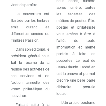
nous décrit, numéro
n° 138 - Janvier 2009
vient de paraître.
après numéro, toutes
n° 137 - Octobre 2008
La couverture est
les facettes des
n° 136 - Juillet 2008
n° 135 - Avril 2008
illustrée par les timbres
métiers de postier. Être
n° 134 - Janvier 2008
émis durant les
postier et philatéliste
n° 133 - Octobre 2007
n° 132 - Juillet 2007
différentes années de
vous amêne à être à
n° 131 - Avril 2007
Timbres Passion.
l'affût de toute
n° 130 - Janvier 2007
information et même
n° 129 - Octobre 2006
Dans son éditorial, le
n° 128 - Juillet 2006
parfois à faire les
président général nous
n° 127 - Avril 2006
poubelles. Le récit de
n° 126 - Janvier 2006
fait le résumé de la
n° 125 - Octobre 2005
Jean-Claude Labbé en
reprise des activités de
n° 124 - Juillet 2005
est la preuve et permet
n° 123 - Avril 2005
nos services et de
d'écrire une belle page
n° 122 - Janvier 2005
l'action annuelle des
n° 121 - Octobre 2004
d'histoire postale
vœux philatélique du
n° 120 - Juillet 2004
locale.
n° 119 - Avril 2004
nouvel an.
n° 118 - Janvier 2004
LUn article postume
n° 117 - Octobre 2003
Faisant suite à la