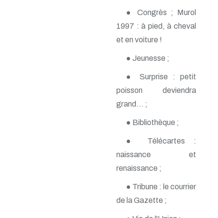
n° 118 - Janvier 2004
● Congrès ; Murol
n° 117 - Octobre 2003
n° 116 - Juillet 2003
1997 : à pied, à cheval
n° 115 - Avril 2003
et en voiture !
n° 114 - Janvier 2003
n° 113 - Octobre 2002
● Jeunesse ;
n° 112 - Juillet 2002
n° 111 - Avril 2002
● Surprise : petit
n° 110 - Janvier 2002
poisson deviendra
n° 109 - Octobre 2001
n° 108 -Juillet 2001
grand... ;
n° 107 - Avril 2001
n° 106 - Janvier 2001
● Bibliothèque ;
n° 105 - Octobre 2000
n° 104 - Juillet 2000
● Télécartes :
n° 103 - Avril 2000
naissance et
n° 102 - Janvier 2000
renaissance ;
n° 100/01 - Octobre 1999
n° 99 - Avril 1999
● Tribune : le courrier
n° 74 - Janvier 1999
n° 73 - Octobre 1998
de la Gazette ;
n° 72 - Juillet 1998
n° 71 - Avril 1998