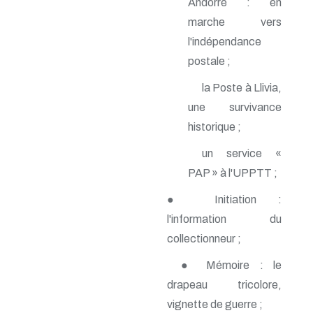
Andorre : en
n° 140 - Juillet 2009
marche vers
n° 139 - Avril 2009
n° 138 - Janvier 2009
l'indépendance
n° 137 - Octobre 2008
postale ;
n° 136 - Juillet 2008
n° 135 - Avril 2008
la Poste à Llivia,
n° 134 - Janvier 2008
une survivance
n° 133 - Octobre 2007
n° 132 - Juillet 2007
historique ;
n° 131 - Avril 2007
n° 130 - Janvier 2007
un service «
n° 129 - Octobre 2006
PAP » à l'UPPTT ;
n° 128 - Juillet 2006
n° 127 - Avril 2006
● Initiation :
n° 126 - Janvier 2006
l'information du
n° 125 - Octobre 2005
n° 124 - Juillet 2005
collectionneur ;
n° 123 - Avril 2005
n° 122 - Janvier 2005
● Mémoire : le
n° 121 - Octobre 2004
drapeau tricolore,
n° 120 - Juillet 2004
vignette de guerre ;
n° 119 - Avril 2004